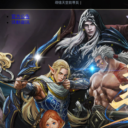
尋憶天堂前導頁
|