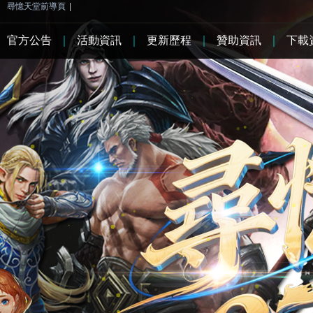
尋憶天堂前導頁
|