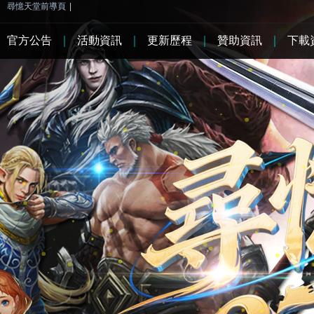
尋憶天堂前導頁
|