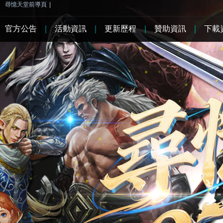
尋憶天堂前導頁
|