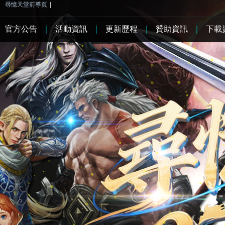
尋憶天堂前導頁
|