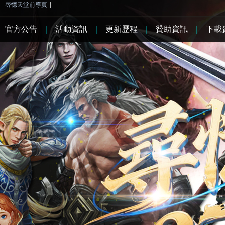
尋憶天堂前導頁
|