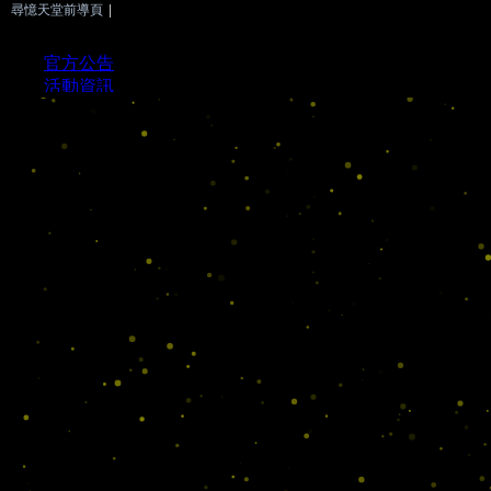
尋憶天堂前導頁
|