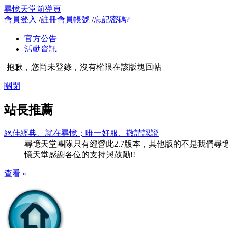
尋憶天堂前導頁
|
會員登入
/
註冊會員帳號
/
忘記密碼?
抱歉，您尚未登錄，沒有權限在該版塊回帖
關閉
站長推薦
絕佳經典、就在尋憶；唯一好服、敬請認證
尋憶天堂團隊只有經營此2.7版本，其他版的不是我們尋憶團隊
憶天堂感謝各位的支持與鼓勵!!
查看 »