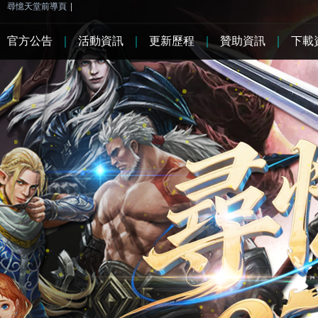
尋憶天堂前導頁
|