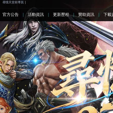
尋憶天堂前導頁
|