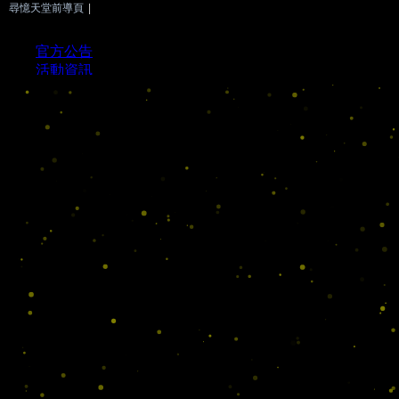
尋憶天堂前導頁
|