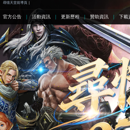
尋憶天堂前導頁
|