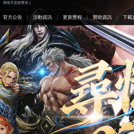
尋憶天堂前導頁
|