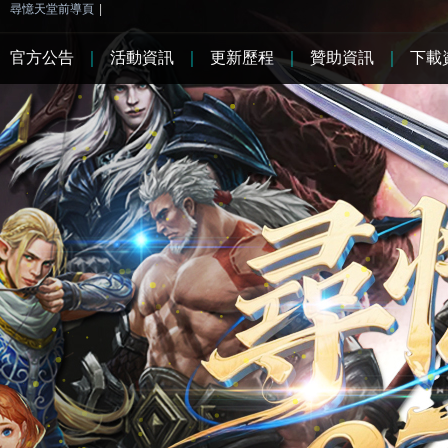
尋憶天堂前導頁
|