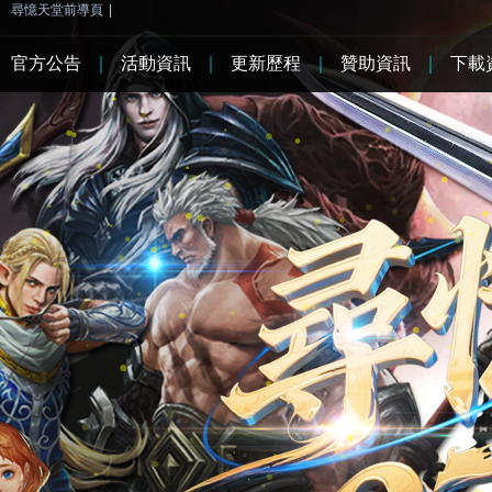
尋憶天堂前導頁
|