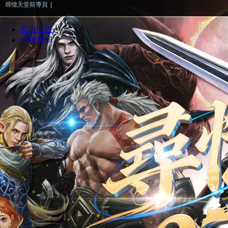
尋憶天堂前導頁
|