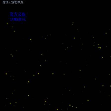
尋憶天堂前導頁
|