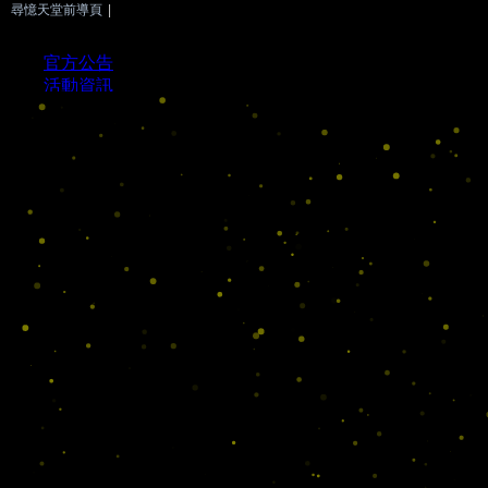
尋憶天堂前導頁
|