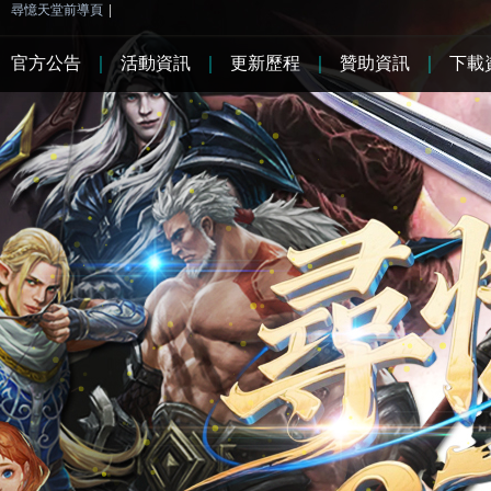
尋憶天堂前導頁
|