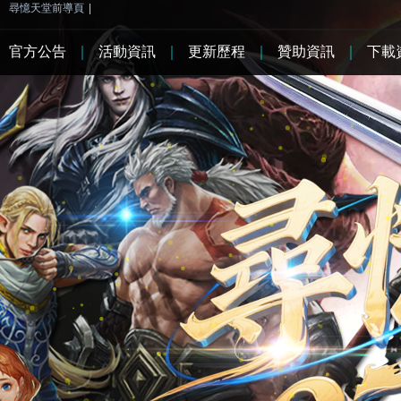
尋憶天堂前導頁
|