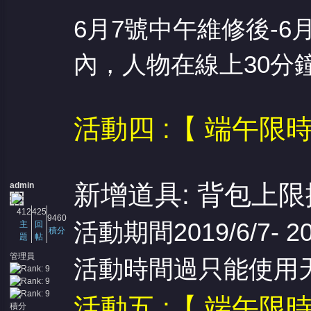
6月7號中午維修後-6
內，人物在線上30分
活動四 :【 端午限
新增道具: 背包上
admin
412
425
9460
活動期間2019/6/7-
主
回
積分
題
帖
管理員
活動時間過只能使用
活動五 :【 端午限
積分