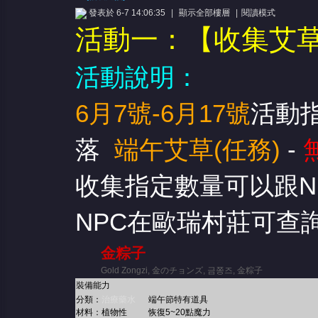
發表於 6-7 14:06:35
|
顯示全部樓層
|
閱讀模式
活動一：【收集艾
活動說明：
6月7號-6月17號
活動
憶
落
端午艾草(任務)
-
收集指定數量可以跟N
NPC在歐瑞村莊可查
金粽子
天
Gold Zongzi, 金のチョンズ, 금쫑즈, 金粽子
裝備能力
分類：
治療藥水
端午節特有道具
材料：植物性
恢復5~20點魔力