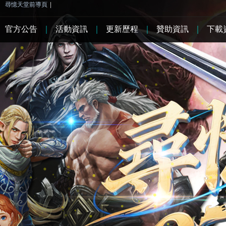
尋憶天堂前導頁
|