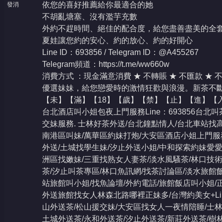
依您的喜好推薦給你最適合的她
發消
息
不胡亂塘塞、沒有濫芋充數
外約不趕時間、絕佳的配合度，給您盡善盡美的全
夏娃讓您約的安心、約的放心、約的好開心
Line ID：693856 / Telegram ID：@A455267
Telegram頻道：
https://t.me/ww660w
消費方式 ：現金滿意消費 ★ 不轉賬 ★ 不匯款 ★ 
優選妹妹，給您戀愛時的激情狂歡與浪漫。新茶不
【未】【滿】【18】【歲】【禁】【止】【進】【
台北酒店叫小姐包夜上門服務Line：693856台
交妹服務. 士林好茶外送/台北鐘點情人/台北車站找
南港區叫妹/萬華區約妹打炮/大安區酒店小姐上門服
外送/土城找學生妹/汐止外送小姐/中和探索約妹愛愛/
洲區找嫩妹/三重找熟女人妻茶/淡水風騷茶/林口技術
茶/汐止叫茶專區/林口魚訊網/找茶討論區/淡水旅館
站旅館叫小姐/找魚論壇/外約電話/旅館飯店叫小姐/
外送旅館找女人林森北路哪裡正妹多/台灣約美女+Lin
山外送茶/松山援交妹/大安區找女人一夜情陪睡/士林
土城外送茶/永和外送茶/汐止外送茶/新莊外送茶/樹