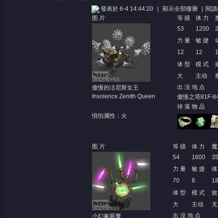
發表於 6-4 14:44:20
|
顯示全部樓層
|
閱讀
图 片
等 级
体 力
53
1200
力 量
敏 捷
12
12
体 型
模 式
大
主动
憶
出 没 地 点
傲慢的洁尼斯女王
Insolence Zenith Queen
傲慢之塔81F-84
掉 落 物 品
惧怕属性：火
图 片
等 级
体 力
魔
54
1600
3
力 量
敏 捷
体
天
70
8
1
体 型
模 式
效
大
主动
无
出 没 地 点
小幻象眼魔