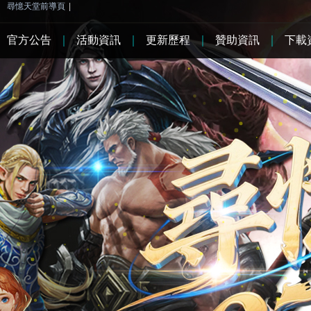
尋憶天堂前導頁
|