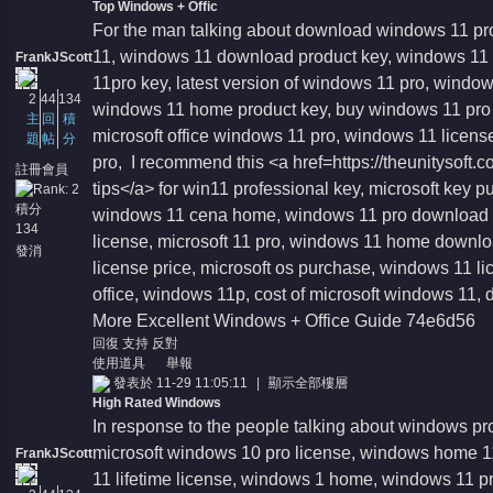
Top Windows + Offic
For the man talking about download windows 11 pro
11, windows 11 download product key, windows 11 p
FrankJScott
11pro key, latest version of windows 11 pro, win
2
44
134
windows 11 home product key, buy windows 11 pro l
主
回
積
microsoft office windows 11 pro, windows 11 licens
題
帖
分
pro, I recommend this <a href=https://theunitysoft
註冊會員
tips</a> for win11 professional key, microsoft key
積分
windows 11 cena home, windows 11 pro download fo
134
license, microsoft 11 pro, windows 11 home downloa
發消
license price, microsoft os purchase, windows 11 li
息
office, windows 11p, cost of microsoft windows 11,
More
Excellent Windows + Office Guide
74e6d56
回復
支持
反對
使用道具
舉報
發表於 11-29 11:05:11
|
顯示全部樓層
High Rated Windows
In response to the people talking about windows p
microsoft windows 10 pro license, windows home 1
FrankJScott
11 lifetime license, windows 1 home, windows 11 p