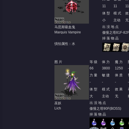
11
11
11
体 型
模 式
效
小
主动
无
出 没 地 点
马昆斯吸血鬼
Marquis Vampire
傲慢之塔81F-82F
掉 落 物 品
惧怕属性：水
图 片
等 级
体 力
魔 力
66
3800
1250
力 量
敏 捷
体 质
-
-
-
-
体 型
模 式
效 果
大
主动
无
出 没 地 点
巫妖
Lich
傲慢之塔90F(BOSS)
掉 落 物 品