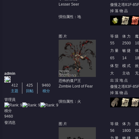
Lesser Seer
傲慢之塔81F-85F
掉 落 物 品
惧怕属性：地
图 片
等 级
体 力
魔
堂
55
2500
1
力 量
敏 捷
体
65
14
1
体 型
模 式
效
大
主动
无
admin
出 没 地 点
恐怖的僵尸王
412
425
9460
Zombie Lord of Fear
傲慢之塔83F-85F
主題
回帖
積分
掉 落 物 品
管理員
惧怕属性：火
積分
9460
發消息
图 片
等 级
体 力
魔
56
1800
5
力 量
敏 捷
体