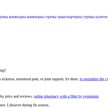
стрічка конвеєрна конвеєрна стрічка транспортерна стрічка купит
ing?
ickness, menstrual pain, or joint support, it's there.
to normalize the c
t by price and reviews.
online pharmacy with a filter by symptoms
urs. Lifesaver during flu season.