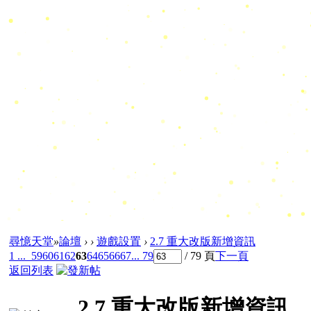
尋憶天堂
»
論壇
›
›
遊戲設置
›
2.7 重大改版新增資訊
1 ...
59
60
61
62
63
64
65
66
67
... 79
/ 79 頁
下一頁
返回列表
2.7 重大改版新增資訊