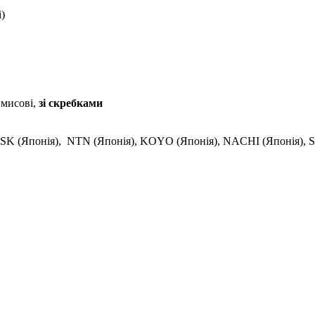
і)
 мисові,
зі скребками
SK (Японія), NTN (Японія), KOYO (Японія), NACHI (Японія), SN