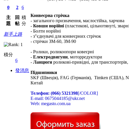
0
2
6
Конвеєрна стрічка
主
回
積
- загального призначення, маслостійка, харчова
題
帖
分
-
Ковши норійні
(пластикові, цільнотянуті, зварн
- Болти норійні
新手上路
- з"єднувачі для конвеєрних стрічок
- стрічки ЗМ-60, ЗМ-90
- Ролики, роликоопори ковеєрні
積分
-
Електродвигуни
, моторредуктори
6
-
Ланцюги
роликові-привідні, для транспортерів,
發消息
Підшипники
SKF (Швеція), FAG (Германія), Timken (США), N
Китай
Телефон: (066) 5321398
[/COLOR]
E-mail: 0675044185@ukr.net
Web: megasto.com.ua