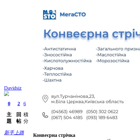
Davidsiz
0
2
6
主
回
積
題
帖
分
新手上路
Конвеєрна стрічка