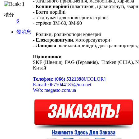
- загального призначення, маслостійка, харчова
-
Ковши норійні
(пластикові, цільнотянуті, зварн
- Болти норійні
積分
- з"єднувачі для конвеєрних стрічок
6
- стрічки ЗМ-60, ЗМ-90
發消息
- Ролики, роликоопори ковеєрні
-
Електродвигуни
, моторредуктори
-
Ланцюги
роликові-привідні, для транспортерів,
Підшипники
SKF (Швеція), FAG (Германія), Timken (США), N
Китай
Телефон: (066) 5321398
[/COLOR]
E-mail: 0675044185@ukr.net
Web: megasto.com.ua