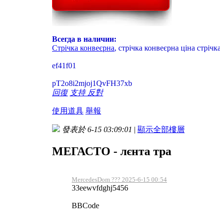
Всегда в наличии:
Стрічка конвеєрна
, стрічка конвеєрна ціна стріч
ef41f01
pT2o8i2mjoj1QvFH37xb
回復
支持
反對
使用道具
舉報
發表於 6-15 03:09:01
|
顯示全部樓層
МЕГАСТО - лєнта тра
MercedesDom ??? 2025-6-15 00:54
33eewvfdghj5456
BBCode