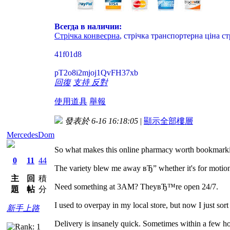
Всегда в наличии:
Стрічка конвеєрна
, стрічка транспортерна ціна 
41f01d8
pT2o8i2mjoj1QvFH37xb
回復
支持
反對
使用道具
舉報
發表於 6-16 16:18:05
|
顯示全部樓層
MercedesDom
So what makes this online pharmacy worth bookmark
0
11
44
The variety blew me away вЂ” whether it's for motion s
主
回
積
Need something at 3AM? TheyвЂ™re open 24/7.
題
帖
分
I used to overpay in my local store, but now I just sor
新手上路
Delivery is insanely quick. Sometimes within a few ho