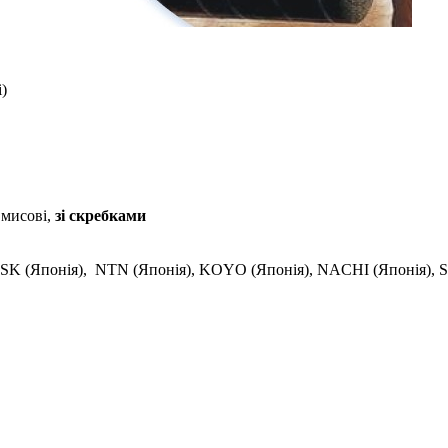
і)
 мисові,
зі скребками
SK (Японія), NTN (Японія), KOYO (Японія), NACHI (Японія), SN