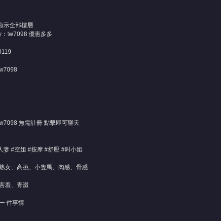
顯示全部樓層
：tw7098 優惠多多
a0119
/tw7098
/tw7098
無需註冊 點擊即可聊天
妻 #空姐 #按摩 #舒壓 #叫小姐
熟女、高挑、小隻馬、肉感、骨感
害羞、青澀
一 件事情