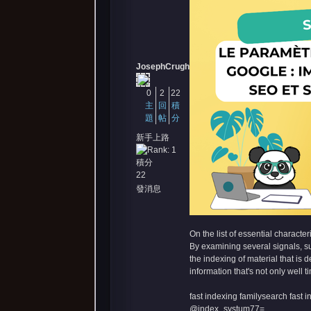
JosephCrugh
0
2
22
主
回
積
題
帖
分
新手上路
積分
22
發消息
On the list of essential characte
By examining several signals, su
the indexing of material that is 
information that's not only well t
fast indexing familysearch
fast i
@index_systum77=