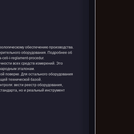
рологическому обеспечению производства.
ерительного оборудования. Подробнее об
a-celi-i-reglament-procedur
.
чности всех средств измерений. Это
ународным эталонам.
ой поверке. Для остального оборудования
щей технической базой.
нтроля: вести реестр оборудования,
стандарта, но и реальный инструмент