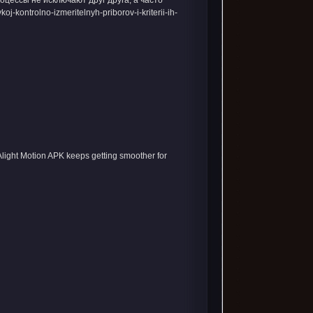
оцессы не исключают друг друга, а часто
kontrolno-izmeritelnyh-priborov-i-kriterii-ih-
light Motion APK keeps getting smoother for