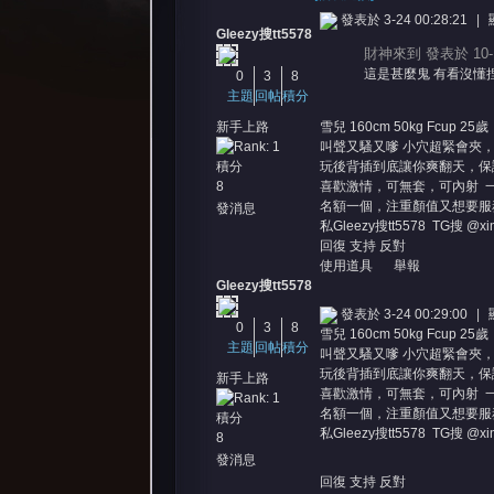
發表於 3-24 00:28:21
|
Gleezy搜tt5578
財神來到 發表於 10-18
這是甚麼鬼 有看沒懂捏
0
3
8
主題
回帖
積分
新手上路
雪兒 160cm 50kg Fcup 25歲
叫聲又騷又嗲 小穴超緊會夾，
積分
玩後背插到底讓你爽翻天，保
憶
8
喜歡激情，可無套，可內射 一
名額一個，注重顏值又想要服
發消息
私Gleezy搜tt5578 TG搜 @
回復
支持
反對
使用道具
舉報
Gleezy搜tt5578
發表於 3-24 00:29:00
|
0
3
8
雪兒 160cm 50kg Fcup 25歲
主題
回帖
積分
叫聲又騷又嗲 小穴超緊會夾，
玩後背插到底讓你爽翻天，保
新手上路
喜歡激情，可無套，可內射 一
天
名額一個，注重顏值又想要服
積分
私Gleezy搜tt5578 TG搜 @
8
發消息
回復
支持
反對