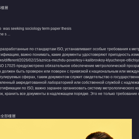
部樓層
 was seeking sociology term paper thesis
 s ...
разработанные по стандартам ISO, устанавливают особые требования к мет
ификацию, важно понимать, какие документы удостоверяют пригодность изм
ews/different/2026/02/15/aznica-mezhdu-poverkoy-i-kalibrovkoy-klyuchevye-otlichiy
 ISO 17025 предусмотрено обязательное обеспечение метрологической прозра
р должен быть проверен или поверен с привязкой к национальным или межд
гулируемых сферах, таким документом служит свидетельство о государственн
мленный аккредитованной лабораторией или собственной службой с надлежа
тификации по ISO, важно заранее организовать систему метрологического ко
ок, хранить все документы в надлежащем порядке. Это не только требование 
示全部樓層