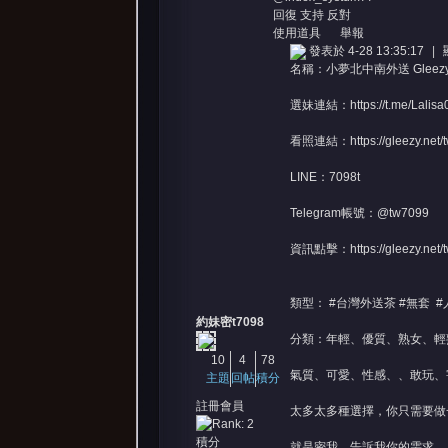
回復
支持
反對
使用道具
舉報
發表於 4-28 13:35:17
|
名稱：小夢北中南外送 Gleezy
選妹連結：
https://t.me/Lalis
看照連結：
https://gleezy.net
LINE：7098t
Telegram帳號：@tw7099
資訊點擊：
https://gleezy.net
類型： #台灣外送茶 #無套 #人
約妹密t7098
分類：年輕、優質、熟女、輕
10
4
78
氣質、可愛、性感、、敢玩、
主題
回帖
積分
註冊會員
太多太多種選擇，你只需要做
積分
就是密我，告訴我你的需求