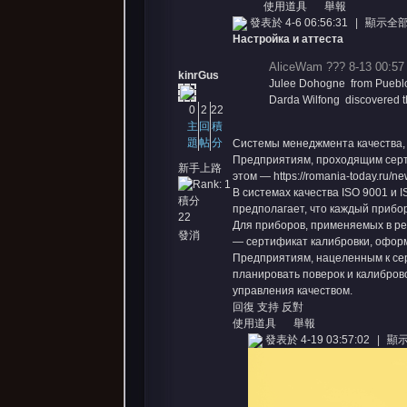
使用道具
舉報
發表於 4-6 06:56:31
|
顯示全
Настройка и аттеста
AliceWam ??? 8-13 00:57
kinrGus
Julee Dohogne from Pueblo
Darda Wilfong discovered the
堂
0
2
22
主
回
積
題
帖
分
Системы менеджмента качества, 
Предприятиям, проходящим серт
新手上路
этом —
https://romania-today.ru/n
В системах качества ISO 9001 и
積分
предполагает, что каждый прибо
22
Для приборов, применяемых в ре
發消
— сертификат калибровки, офор
息
Предприятиям, нацеленным к сер
планировать поверок и калибров
управления качеством.
回復
支持
反對
使用道具
舉報
發表於 4-19 03:57:02
|
顯