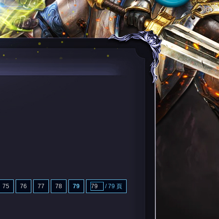
回首頁
75
76
77
78
79
/ 79 頁