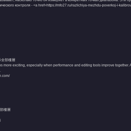
зывает, насколько точно он измеряет в конкретных точках диапазона. Эти пр
ого контроля - <a href=https://mfo27.ru/razlichiya-mezhdu-poverkoj-i-kalibrovkoj-
示全部樓層
more exciting, especially when performance and editing tools improve together. A
.
on.com/
部樓層
務