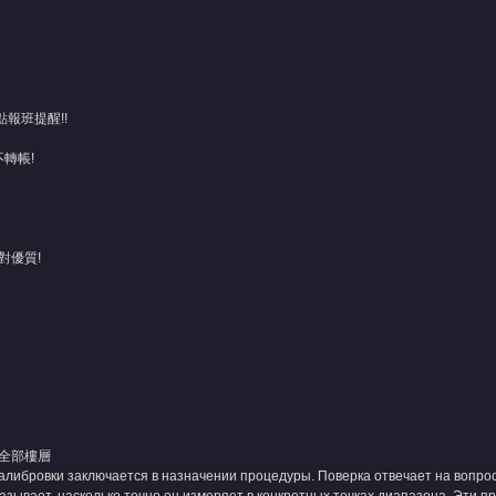
點報班提醒!!
不轉帳!
對優質!
全部樓層
калибровки заключается в назначении процедуры. Поверка отвечает на вопро