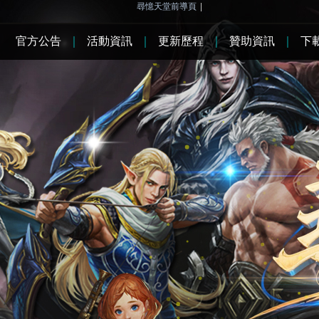
尋憶天堂前導頁
|