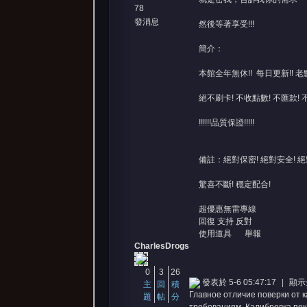
78
發消息
然後等著享受!!!
簡介：
本館全年無休!! 每日更新!! 老
絕不刷卡! 不收點數! 不匯款! 
!!!!!!品質保證!!!!!
備註：絕對保密! 絕對安全! 絕
驚喜不斷! 穩定配合!
超優惠無雷專線
回復
支持
反對
使用道具
舉報
CharlesDrogs
0
3
26
發表於 5-6 05:47:17
|
顯示
主
回
積
Главное отличие поверки от 
題
帖
分