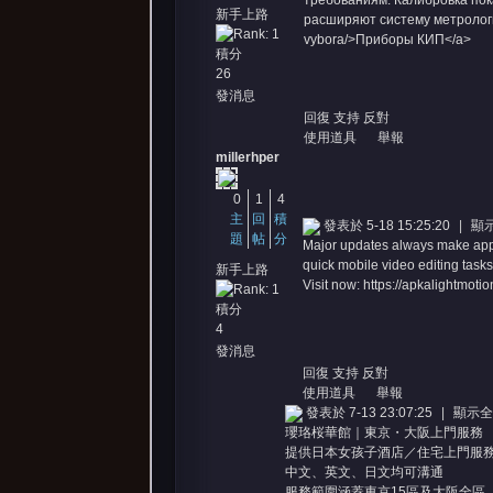
требованиям. Калибровка пока
新手上路
расширяют систему метрологическ
vybora/>Приборы КИП</a>
積分
26
發消息
回復
支持
反對
使用道具
舉報
millerhper
0
1
4
主
回
積
發表於 5-18 15:25:20
|
顯
題
帖
分
Major updates always make apps 
quick mobile video editing tasks
新手上路
Visit now:
https://apkalightmoti
積分
4
發消息
回復
支持
反對
使用道具
舉報
發表於 7-13 23:07:25
|
顯示全
瓔珞桜華館｜東京・大阪上門服務
提供日本女孩子酒店／住宅上門服
中文、英文、日文均可溝通
服務範圍涵蓋東京15區及大阪全區