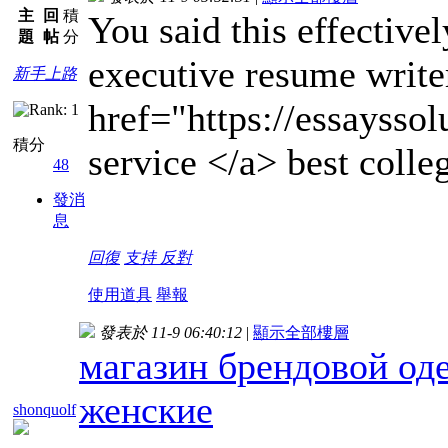
主
回
積
You said this effectivel
題
帖
分
executive resume write
新手上路
href="https://essaysso
積分
service </a> best colle
48
發消
息
回復
支持
反對
使用道具
舉報
發表於 11-9 06:40:12
|
顯示全部樓層
магазин брендовой о
женские
shonquolf