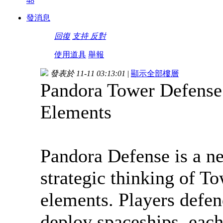
48
發消息
回復
支持
反對
使用道具
舉報
發表於 11-11 03:13:01
|
顯示全部樓層
Pandora Tower Defense
Elements
Pandora Defense is a n
strategic thinking of 
elements. Players defen
deploy spaceships, each 