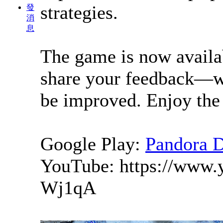
strategies.
發
消
息
The game is now availab
share your feedback—w
be improved. Enjoy the
Google Play:
Pandora D
YouTube: https://www.
Wj1qA