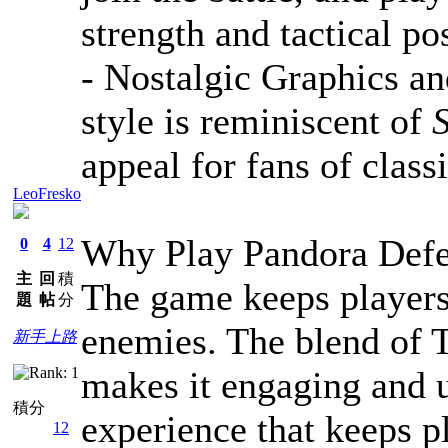
strength and tactical pos
- Nostalgic Graphics a
style is reminiscent of
appeal for fans of class
LeoFresko
Why Play Pandora Def
0
4
12
主
回
積
The game keeps players
題
帖
分
enemies. The blend of
新手上路
makes it engaging and u
積分
experience that keeps p
12