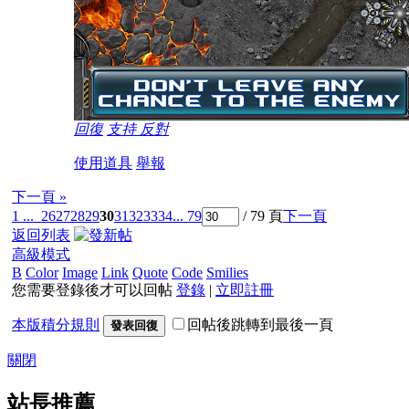
回復
支持
反對
使用道具
舉報
下一頁 »
1 ...
26
27
28
29
30
31
32
33
34
... 79
/ 79 頁
下一頁
返回列表
高級模式
B
Color
Image
Link
Quote
Code
Smilies
您需要登錄後才可以回帖
登錄
|
立即註冊
本版積分規則
回帖後跳轉到最後一頁
發表回復
關閉
站長推薦