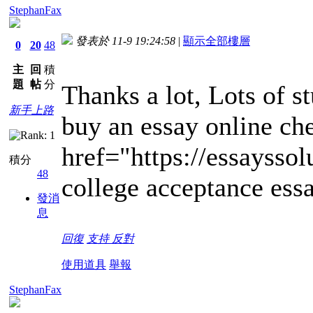
StephanFax
發表於 11-9 19:24:58
|
顯示全部樓層
0
20
48
主
回
積
題
帖
分
Thanks a lot, Lots of s
新手上路
buy an essay online ch
href="https://essaysso
積分
48
college acceptance ess
發消
息
回復
支持
反對
使用道具
舉報
StephanFax