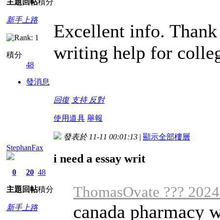
主題
回帖
積分
新手上路
Excellent info. Thank
writing help for colle
積分
48
發消息
回復
支持
反對
使用道具
舉報
發表於 11-11 00:01:13
|
顯示全部樓層
StephanFax
i need a essay writ
0
20
48
ThomasOvate ??? 2024
主題
回帖
積分
canada pharmacy wi
新手上路