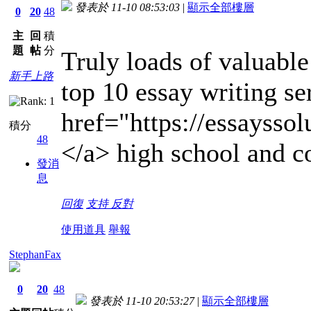
發表於 11-10 08:53:03
|
顯示全部樓層
0
20
48
主
回
積
題
帖
分
Truly loads of valuable 
新手上路
top 10 essay writing se
href="https://essaysso
積分
48
</a> high school and c
發消
息
回復
支持
反對
使用道具
舉報
StephanFax
0
20
48
發表於 11-10 20:53:27
|
顯示全部樓層