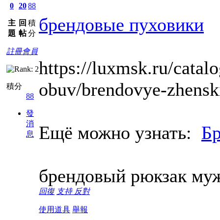
0
20
88
брендовые пуховики
主
回
積
題
帖
分
註冊會員
https://luxmsk.ru/cata
obuv/brendovye-zhenski
積分
88
發
消
Ещё можно узнать:
Бр
息
брендовый рюкзак му
回復
支持
反對
使用道具
舉報