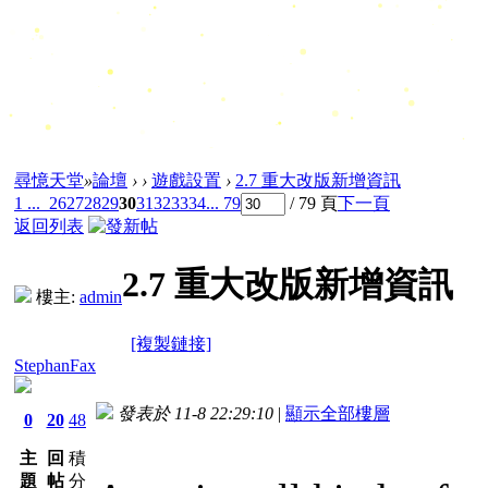
尋憶天堂
»
論壇
›
›
遊戲設置
›
2.7 重大改版新增資訊
1 ...
26
27
28
29
30
31
32
33
34
... 79
/ 79 頁
下一頁
返回列表
2.7 重大改版新增資訊
樓主:
admin
[複製鏈接]
StephanFax
發表於 11-8 22:29:10
|
顯示全部樓層
0
20
48
主
回
積
題
帖
分