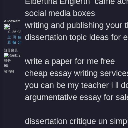
Elbertina Englerth came acr
social media boxes
AliceWam
writing and publishing your 
0
36
98
dissertation topic ideas for 
主
回
積
題
帖
分
註冊會員
write a paper for me free
積分
98
cheap essay writing service
發消息
you can be my teacher i ll
argumentative essay for sal
dissertation critique un simp