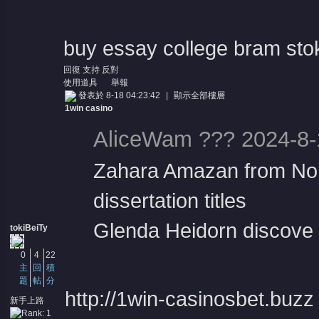
buy essay college bram sto
回復
支持
反對
使用道具
舉報
發表於 8-18 04:23:42
|
顯示全部樓層
1win casino
AliceWam ??? 2024-8-
Zahara Amazan from Nor
dissertation titles
Glenda Heidorn discove .
tokiBeiTy
0
4
22
主
回
積
題
帖
分
http://1win-casinosbet.buzz
新手上路