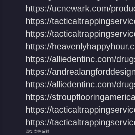
https://ucnewark.com/product
https://tacticaltrappingservi
https://tacticaltrappingservic
https://heavenlyhappyhour.
https://alliedentinc.com/dru
https://andrealangforddesig
https://alliedentinc.com/drug
https://stroupflooringameric
https://tacticaltrappingserv
https://tacticaltrappingserv
回復
支持
反對