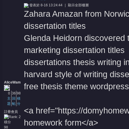
發表於 8-16 13:24:44
|
顯示全部樓層
Zahara Amazan from Norwich
dissertation titles
Glenda Heidorn discovered th
marketing dissertation titles
憶
dissertations thesis writing
harvard style of writing disse
AliceWam
free thesis theme wordpress
0
36
98
主
回
積
題
帖
分
天
<a href="https://domyhomew
註冊會員
homework form</a>
積分
98