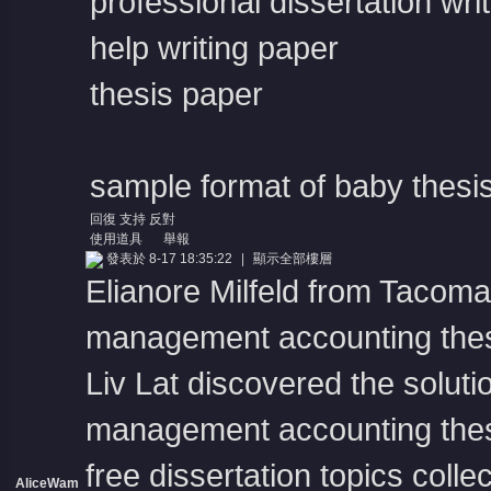
professional dissertation writ
help writing paper
thesis paper
sample format of baby thesi
回復
支持
反對
使用道具
舉報
發表於 8-17 18:35:22
|
顯示全部樓層
Elianore Milfeld from Tacom
management accounting thes
Liv Lat discovered the solut
management accounting thes
free dissertation topics collec
AliceWam