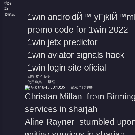
積分
22
1win androidЙ™ yГјklЙ™
發消息
promo code for 1win 2022
1win jetx predictor
1win aviator signals hack
1win login site oficial
回復
支持
反對
使用道具
舉報
發表於 8-18 10:40:35
|
顯示全部樓層
Christan Millan from Birmin
services in sharjah
Aline Rayner stumbled upon 
writing services in sharjah