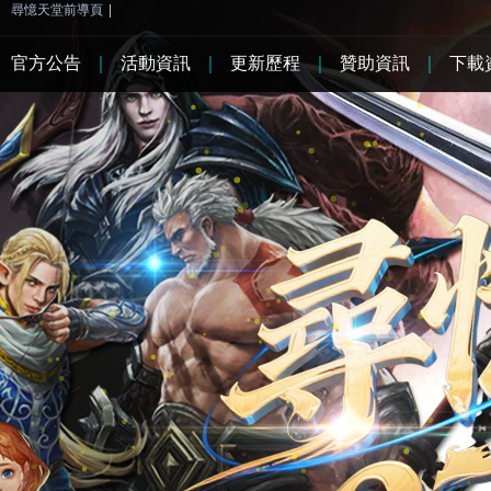
尋憶天堂前導頁
|