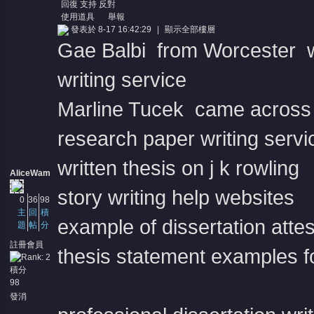
回復
支持
反對
使用道具
舉報
發表於 8-17 16:42:29
|
顯示全部樓層
Gae Balbi from Worcester w
writing service
Marline Tucek came across 
research paper writing servi
written thesis on j k rowling
AliceWam
story writing help websites
0
36
98
主
回
積
example of dissertation attes
題
帖
分
註冊會員
thesis statement examples f
積分
98
發消
息