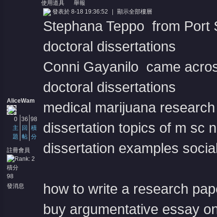
使用道具
舉報
發表於 8-18 19:36:52
|
顯示全部樓層
Stephana Teppo from Port S
doctoral dissertations
Conni Gayanilo came acros
doctoral dissertations
AliceWam
medical marijuana research
0
36
98
dissertation topics of m sc 
主
回
積
題
帖
分
dissertation examples socia
註冊會員
積分
98
how to write a research pap
發消息
buy argumentative essay on