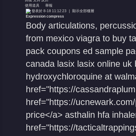
回復
支持
反對
使用道具
舉報
發表於 8-18 11:12:23
|
顯示全部樓層
Expression compress
Body articulations, percussi
from mexico
viagra to buy
t
pack coupons
ed sample pac
canada
lasix
lasix online uk
hydroxychloroquine at walm
href="https://cassandraplumm
href="https://ucnewark.com/p
price</a> asthalin hfa inhale
href="https://tacticaltrappin