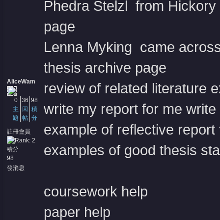
Phedra Stelzl from Hickory 
page
Lenna Myking came across 
thesis archive page
AliceWam
review of related literature 
0
36
98
write my report for me write
主
回
積
題
帖
分
example of reflective report 
註冊會員
examples of good thesis sta
積分
98
發消息
coursework help
paper help