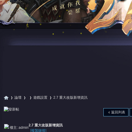
論壇
遊戲設置
2.7 重大改版新增資訊
返回列表
尋
»
›
›
›
2.7 重大改版新增資訊
樓主:
admin
[複製鏈接]