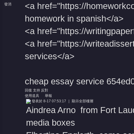
<a href="https://homeworkc
發消
息
homework in spanish</a>
<a href="https://writingpap
堂
<a href="https://writeadisser
services</a>
cheap essay service
654ed
回復
支持
反對
使用道具
舉報
發表於 8-17 07:53:17
|
顯示全部樓層
Aindrea Arno from Fort Laud
media boxes