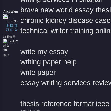
brave new world essay thes
AliceWam
chronic kidney disease case
0
36
98
主
回
積
technical writer training onli
題
帖
分
註冊會員
積分
write my essay
98
發消
息
writing paper help
write paper
essay writing services revie
thesis reference format ieee