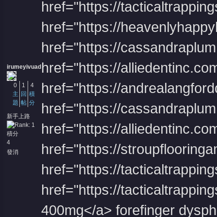
href="https://tacticaltrappin
href="https://heavenlyhappyh
href="https://cassandraplu
href="https://alliedentinc.
irumeyivuad
href="https://andrealangford
0
1
4
主
回
積
題
帖
分
href="https://cassandraplu
新手上路
href="https://alliedentinc.c
積分
4
href="https://stroupfloorin
發消
息
href="https://tacticaltrappi
href="https://tacticaltrappi
400mg</a> forefinger dyspha