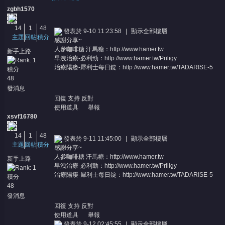
zgbh1570
14
1
48
發表於 9-10 11:23:58
|
顯示全部樓層
主題
回帖
積分
感謝分享~
人參咖啡糖 汗馬糖：
http://www.hamer.tw
新手上路
早洩治療-必利勁：
http://www.hamer.tw/Priligy
治療陽痿-犀利士每日錠：
http://www.hamer.tw/TADARISE-5
積分
48
憶
發消息
回復
支持
反對
使用道具
舉報
xsvf16780
14
1
48
發表於 9-11 11:45:00
|
顯示全部樓層
主題
回帖
積分
感謝分享~
人參咖啡糖 汗馬糖：
http://www.hamer.tw
新手上路
早洩治療-必利勁：
http://www.hamer.tw/Priligy
治療陽痿-犀利士每日錠：
http://www.hamer.tw/TADARISE-5
積分
天
48
發消息
回復
支持
反對
使用道具
舉報
發表於 9-12 02:45:55
|
顯示全部樓層