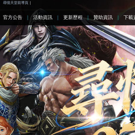
尋憶天堂前導頁
|