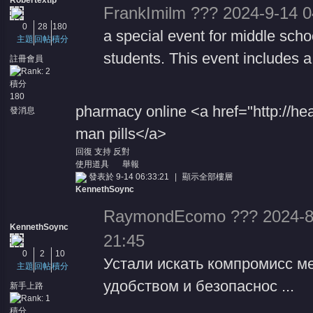
Robertextip
FrankImilm ??? 2024-9-14 0
0
28
180
a special event for middle scho
主題
回帖
積分
students. This event includes a 
註冊會員
積分
180
pharmacy online <a href="http://h
發消息
man pills</a>
回復
支持
反對
使用道具
舉報
發表於 9-14 06:33:21
|
顯示全部樓層
KennethSoync
RaymondEcomo ??? 2024-8
KennethSoync
21:45
0
2
10
Устали искать компромисс м
主題
回帖
積分
удобством и безопаснос ...
新手上路
積分