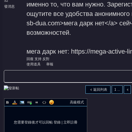
52
именно то, что вам нужно. Зарегис
發消息
ощутите все удобства анонимного ш
sb-dua.com>мега дарк нет</a> сей
возможностей.
мега дарк нет: https://mega-active-l
回復
支持
反對
使用道具
舉報
返回列表
1 ...
高級模式
您需要登錄後才可以回帖
登錄
|
立即註冊