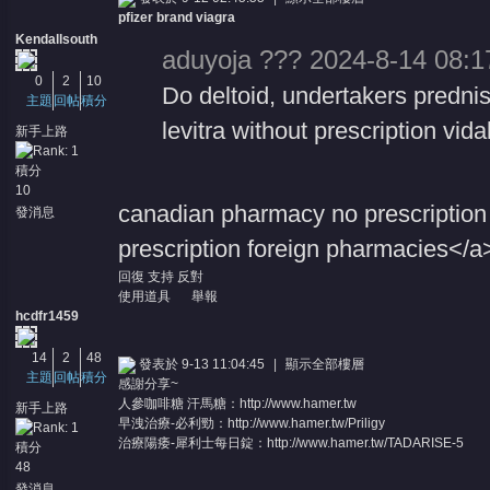
pfizer brand viagra
Kendallsouth
aduyoja ??? 2024-8-14 08:1
0
2
10
Do deltoid, undertakers predni
主題
回帖
積分
levitra without prescription vidal 
新手上路
堂
積分
10
canadian pharmacy no prescription
發消息
prescription foreign pharmacies</a
回復
支持
反對
使用道具
舉報
hcdfr1459
14
2
48
發表於 9-13 11:04:45
|
顯示全部樓層
主題
回帖
積分
感謝分享~
人參咖啡糖 汗馬糖：
http://www.hamer.tw
新手上路
早洩治療-必利勁：
http://www.hamer.tw/Priligy
治療陽痿-犀利士每日錠：
http://www.hamer.tw/TADARISE-5
積分
48
發消息