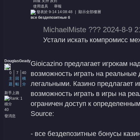
回復
支持
反對
使用道具
舉報
發表於 9-14 14:08:48
|
顯示全部樓層
все бездепозитные б
MichaelMiste ??? 2024-8-9 2
Устали искать компромисс меж
DouglasGeady
Gioicazino предлагает игрокам на
возможность играть на реальные 
0
7
40
主
回
積
легальными. Казино предлагает и
題
帖
分
возможность играть в игры на реа
新手上路
ограничен доступ к определенным
積分
40
Source:
發消息
-
все бездепозитные бонусы кази