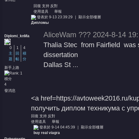
回復
支持
反對
使用道具
舉報
發表於 9-13 23:39:29
|
顯示全部樓層
Дипломы
AliceWam ??? 2024-8-14 19:
Diplomi_knMa
Thalia Stec from Fairfield was
0
1
4
dissertation
主
回
積
題
帖
分
Dallas St ...
新手上路
積分
4
發消息
<a href=https://avtoweek2016.ru/ku
получить диплом техникума с уп
回復
支持
反對
使用道具
舉報
發表於 9-14 04:45:39
|
顯示全部樓層
buy real viagra