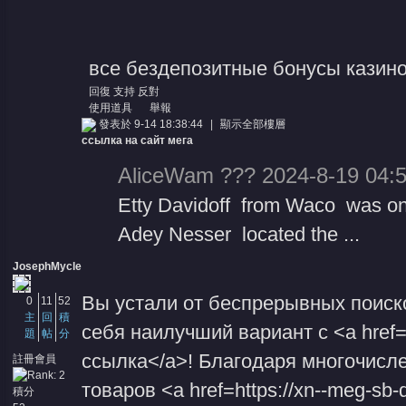
все бездепозитные бонусы казин
回復
支持
反對
使用道具
舉報
發表於 9-14 18:38:44
|
顯示全部樓層
ссылка на сайт мега
AliceWam ??? 2024-8-19 04:
Etty Davidoff from Waco was on t
Adey Nesser located the ...
JosephMycle
Вы устали от беспрерывных поиск
0
11
52
主
回
積
себя наилучший вариант с <a href=
題
帖
分
ссылка</a>! Благодаря многочисл
註冊會員
товаров <a href=https://xn--meg-s
積分