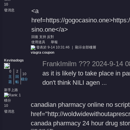
10
<a
發消息
href=https://gogocasino.one>https:
sino.one</a>
回復
支持
反對
使用道具
舉報
發表於 9-14 10:31:46
|
顯示全部樓層
viagra coupon
Kevinadogs
FrankImilm ??? 2024-9-14 0
0
2
as it is likely to take place in 
10
主
回
積分
don't think NILI agen ...
題
帖
新手上路
積分
canadian pharmacy online no script
10
發消息
href="http://woldwidewithoutapresc
canada pharmacy 24 hour drug sto