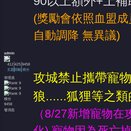
90以上額外+上補
(獎勵會依照血盟成
自動調降 無異議)
admin
412
425
9458
主題
回帖
積分
攻城禁止攜帶寵
管理員
狼......狐狸等之
積分
9458
（8/27新增寵物
發消息
化),寵物因為死亡