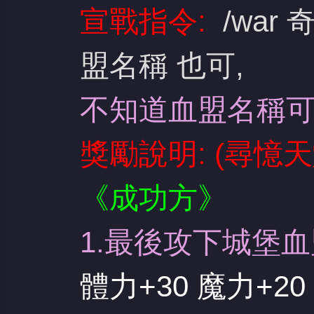
宣戰指令:
/war 
盟名稱 也可,
堂
不知道血盟名稱可直
獎勵說明: (尋憶天
《成功方》
1.最後攻下城堡
體力+30 魔力+2