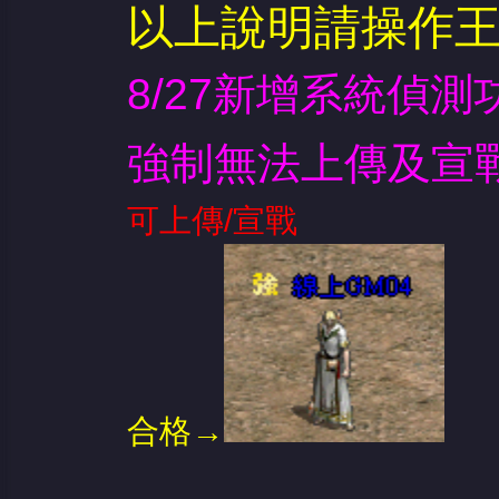
以上說明請操作
8/27新增系統偵
強制無法上傳及宣
可上傳/宣戰
合格→