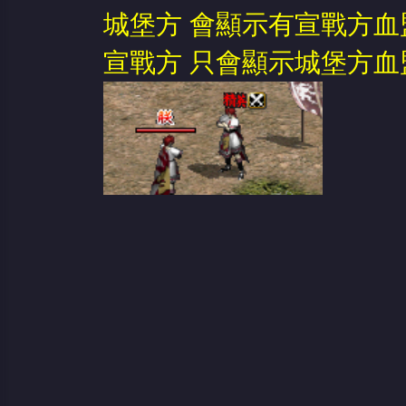
城堡方 會顯示有宣戰方血
宣戰方 只會顯示城堡方血