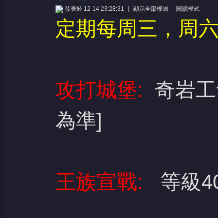
發表於 12-14 23:28:31
|
顯示全部樓層
|
閱讀模式
定期每周
三，周
攻打城堡:
奇岩工會
憶
為準]
王族宣戰:
等級40
天