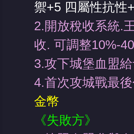
禦+5 四屬性抗性+
2.開放稅收系統
收. 可調整
10%-
3.攻下城堡血盟給
4.首次攻城戰最
金幣
《失敗方》