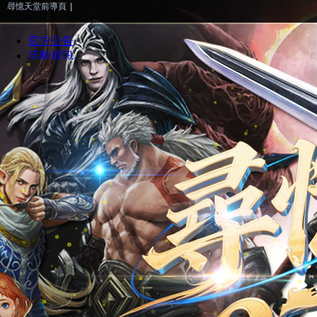
尋憶天堂前導頁
|