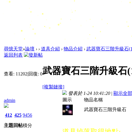
尋憶天堂
»
論壇
›
›
道具介紹
›
物品介紹
›
武器寶石三階升級石(1/
返回列表
武器寶石三階升級石(1
查看:
11202
|
回復:
0
[複製鏈接]
發表於 1-24 10:41:20
|
顯示全
圖示
物品名稱
admin
武器寶石三階升級石
412
425
9456
主題
回帖
積分
道具掉落取得地點: