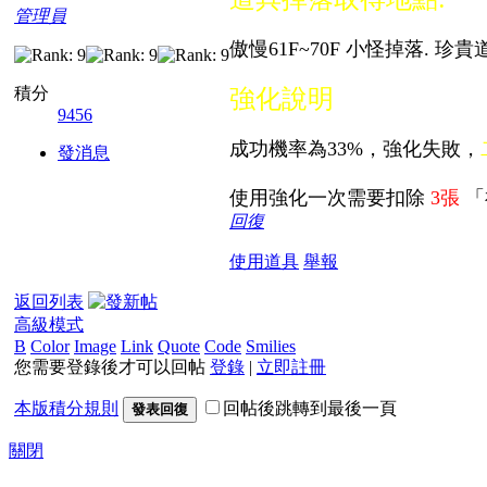
管理員
傲慢61F~70F 小怪掉落. 珍貴
積分
強化說明
9456
成功機率為33%，強化失敗，
發消息
使用強化一次需要扣除
3張
「
回復
使用道具
舉報
返回列表
高級模式
B
Color
Image
Link
Quote
Code
Smilies
您需要登錄後才可以回帖
登錄
|
立即註冊
本版積分規則
回帖後跳轉到最後一頁
發表回復
關閉