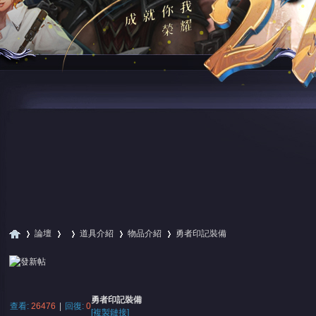
論壇
道具介紹
物品介紹
勇者印記裝備
尋
»
›
›
›
›
勇者印記裝備
查看:
26476
|
回復:
0
[複製鏈接]