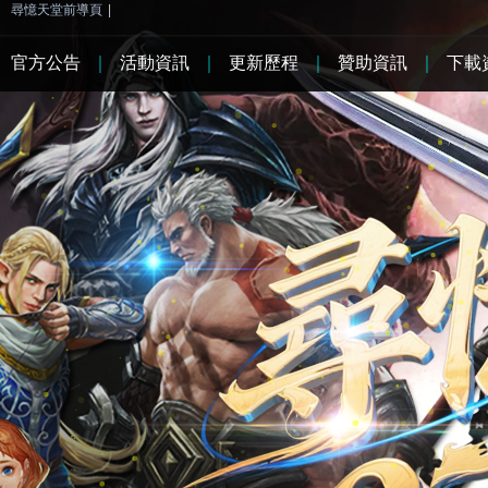
尋憶天堂前導頁
|