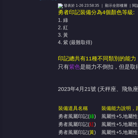
發表於 1-26 23:58:35
|
顯示全部樓層
|
閱
勇者印記裝備分為4個顏色等級:
1. 綠
2. 紅
3. 黃
4. 紫 (最難取得)
憶
印記總共有11種不同類別的能力
只有
紫色
是能力不倒扣，但是取
2023年4月21號 (天秤座、飛魚座
裝備道具名稱
裝備能力說明，
天
勇者風屬印記(
綠
)
風屬性+5,地屬性-
勇者風屬印記(
紅
)
風屬性+5,地屬性-
勇者風屬印記(
黃
)
風屬性+5,地屬性