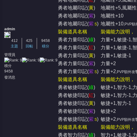
勇者地屬印記(
黃
)
地屬性+5,風屬性
勇者地屬印記(
紫
)
地屬性+10
勇者地屬印記(
紫
)
地屬性+10
‧
S
,PVP額
admin
裝備道具名稱
裝備能力說明，
勇者力量印記(
綠
)
力量+1,敏捷-1,智
412
425
9458
主題
回帖
積分
勇者力量印記(
紅
)
力量+1,敏捷-1,智
管理員
勇者力量印記(
黃
)
力量+1,敏捷-1
勇者力量印記(
紫
)
力量+2
積分
勇者力量印記(
紫
)
力量+2
9458
‧
S
,PVP額外攻
發消息
裝備道具名稱
裝備能力說明，
勇者敏捷印記(
綠
)
敏捷+1,智力-1,力
勇者敏捷印記(
紅
)
敏捷+1,智力-1,力
勇者敏捷印記(
黃
)
敏捷+1,智力-1
勇者敏捷印記(
紫
)
敏捷+2
勇者敏捷印記(
紫
)
敏捷+2
‧
S
,PVP額外攻
裝備道具名稱
裝備能力說明，
勇者智力印記(
綠
)
智力+1,敏捷-1,力