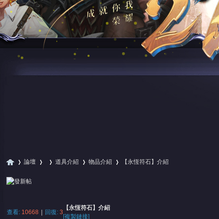
論壇
道具介紹
物品介紹
【永恆符石】介紹
尋
»
›
›
›
›
【永恆符石】介紹
查看:
10668
|
回復:
3
[複製鏈接]