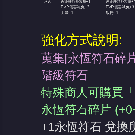
【+9】
遠
近距離額外攻擊+4
距離額外攻擊+
PVP傷害減免+3、
PVP傷害減免+3
力量+1
敏捷+1
強化方式說明:
蒐集[永恆符石碎片
階級符石
特殊商人可購買「
永恆符石碎片 (+0~
+1永恆符石 兌換