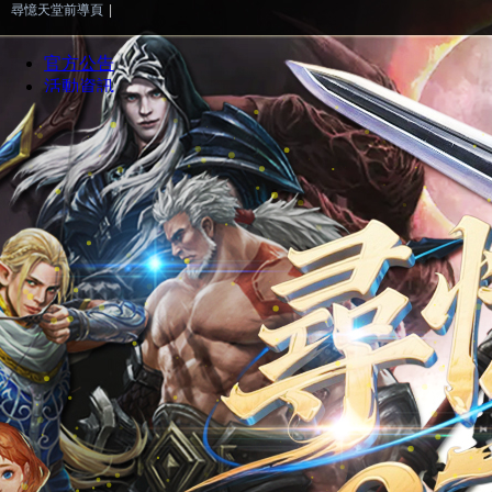
尋憶天堂前導頁
|