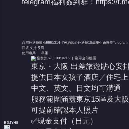
telegram福利簽到群：
https://t
台灣外送茶籟kk9991314 #外約藍心外送茶18歲學生妹兼差Telegram：
回復
支持
反對
使用道具
舉報
發表於 6-11 00:34:16
|
顯示全部樓層
東京・大阪 出差旅遊貼心安
提供日本女孩子酒店／住宅上
中文、英文、日文均可溝通
服務範圍涵蓋東京15區及大
可提前確認本人照片
✅現金支付（日元）
BDJYH8