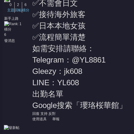
✅不需會日文
0
2
6
主題
回帖
積分
✅接待海外旅客
新手上路
✅日本本地女孩
積分
6
✅流程簡單清楚
發消息
如需安排請聯絡：
Telegram：@YL8861
Gleezy：jk608
LINE：YL608
出勤名單
Google搜索「瓔珞桜華館」
回復
支持
反對
使用道具
舉報