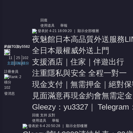
回復
使用道具
舉報
發表於 4-21 18:09:20
|
顯示全部樓層
夜魅館日本高品質外送服務LINE
約妹TG加y5582
全日本最權威外送上門
11
25
102
支援酒店｜住家｜伴遊出行
主題
回帖
積分
注重隱私與安全 全程一對一
註冊會員
積分
現金支付｜無需押金｜絕對保
102
發消息
見面滿意再現金約會無需定金
Gleezy：yu3327｜ Telegram
回復
支持
反對
使用道具
舉報
發表於 6-4 20:50:28
|
顯示全部樓層