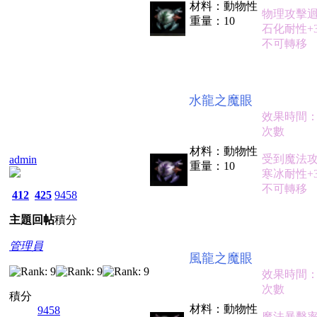
材料：動物性
物理攻擊迴
重量：10
石化耐性+
不可轉移
水龍之魔眼
效果時間：
次數
材料：動物性
受到魔法攻
admin
重量：10
寒冰耐性+
不可轉移
412
425
9458
主題
回帖
積分
管理員
風龍之魔眼
效果時間：
次數
積分
材料：動物性
9458
魔法暴擊率