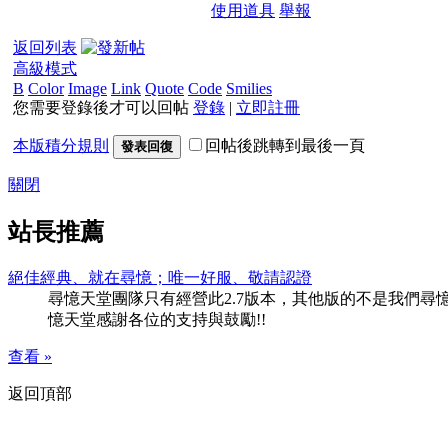
使用道具
舉報
返回列表
高級模式
B
Color
Image
Link
Quote
Code
Smilies
您需要登錄後才可以回帖
登錄
|
立即註冊
本版積分規則
回帖後跳轉到最後一頁
發表回復
關閉
站長推薦
絕佳經典、就在尋憶；唯一好服、敬請認證
尋憶天堂團隊只有經營此2.7版本，其他版的不是我們尋憶團隊
憶天堂感謝各位的支持與鼓勵!!
查看 »
返回頂部