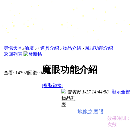
尋憶天堂
»
論壇
›
›
道具介紹
›
物品介紹
›
魔眼功能介紹
返回列表
魔眼功能介紹
查看:
14392
|
回復:
0
[複製鏈接]
發表於 1-17 14:44:58
|
顯示全
物品列
表
地龍之魔眼
效果時間：
次數