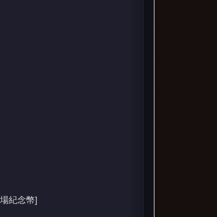
技場紀念幣]