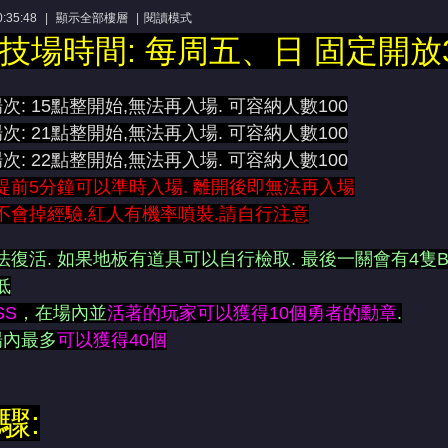
:35:48
|
顯示全部樓層
|
閱讀模式
技場時間: 每周五、日 固定開放
次: 15點整開始,無法再入場. 可容納人數100
次: 21點整
開始,無法再入場. 可容納人數100
次: 22點整
開始,無法再入場. 可容納人數100
提前5分鐘可以準時入場. 離開後即無法再入場
不會掉經驗.紅人有機率噴裝.請自行注意
復活. 如果地板有道具可以自行檢取. 最後一關會有4隻B
低
SS
，在場內並
活著的玩家可以獲得10個勇者的勳章
.
場內最多
可以獲得40個
驟: