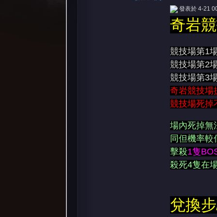
發表於 4-21 00
奇岩競
競技場第1場
競技場第2場
競技場第3場
憶
奇岩競技場
競技場死掉
場內死掉無法
同但機率較
擊殺
1隻BO
殺死4隻在
天
兌換步