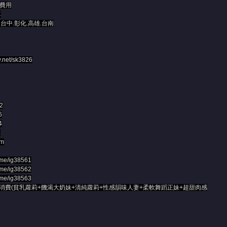
費用
單
.台中.彰化.高雄.台南
y.net/sk3826
62
6
4
1
om
t.me/ig38561
t.me/ig38562
t.me/ig38563
消費(貧乳蘿莉+饑渴大奶妹+清純蘿莉+性感韻味人妻+柔軟舞蹈正妹+超甜肉感