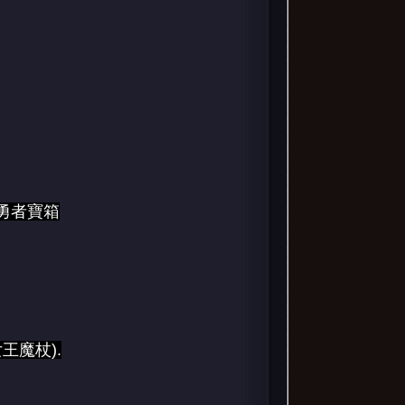
勇者寶箱
王魔杖).