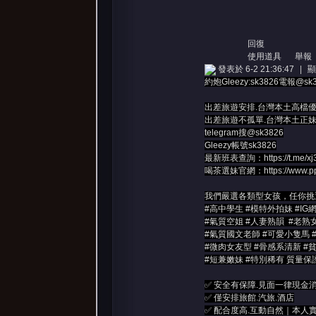
回復
使用道具
舉報
發表於 6-2 21:36:47
|
顯
約炮Gleezy:sk3826電報
出差旅遊安排.台灣本土高檔
出差旅遊不孤單.台灣本土正
telegram搜@sk3826
Gleezy帳號sk3826
最新班表查詢：
https://t.me/x
喝茶選妹官網：
https://www.
我們嚴選各類型女孩，任你挑
#高中學生 #模特外拍妹 #IG
#氣質空姐 #人妻熟韻 #老熟
#氣質國文老師 #可愛小隻馬 
#微肉女友型 #骨感系清新 #
#短兼嫩妹 #特別稀有 質量保
✅ 安全有保障.見面一律現金
✅ 僅安排旅館.汽旅.酒店
✅ 配合度高.互動自然｜本人