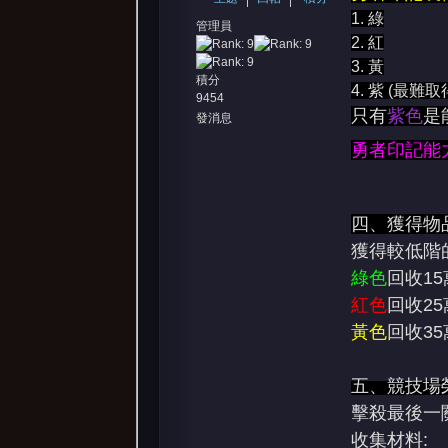
1. 綠
管理員
2. 紅
3. 黃
積分
4. 紫 (最難取
9454
只有
紫色
是
發消息
勇者印記能
四、獲得物
獲得較低階
綠色
回收1
紅色
回收2
黃色
回收3
五、競技場
擊殺最後一關
收集材料: