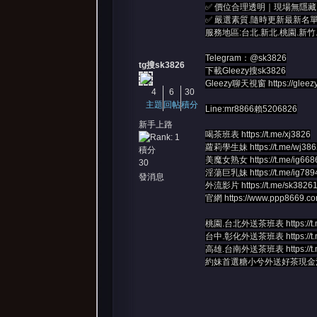
✅ 價位合理透明｜現場無隱藏
✅ 嚴選素質.隨時更新最新名
服務地區:台北.新北.桃園.新竹
Telegram：@sk3826
tg搜sk3826
下載Gleezy搜sk3826
Gleezy聊天視窗
https://gleez
4
6
30
主題
回帖
積分
Line:mr8866賴5206826
新手上路
喝茶班表
https://t.me/xj3826
蘿莉學生妹
https://t.me/wj38
積分
美魔女熟女
https://t.me/ig668
30
淫蕩巨乳妹
https://t.me/ig789
發消息
外流影片
https://t.me/sk3826
官網
https://www.ppp8669.c
桃園.台北外送茶班表
https://
台中.彰化外送茶班表
https://
高雄.台南外送茶班表
https://
約妹首選糖小兮外送好茶現金