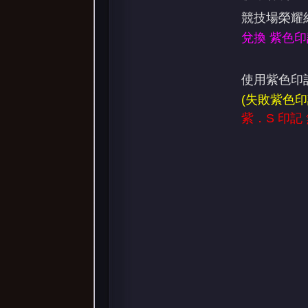
競技場榮耀紀
兌換 紫色印
使用紫色印記
(失敗紫色
紫．S 印記