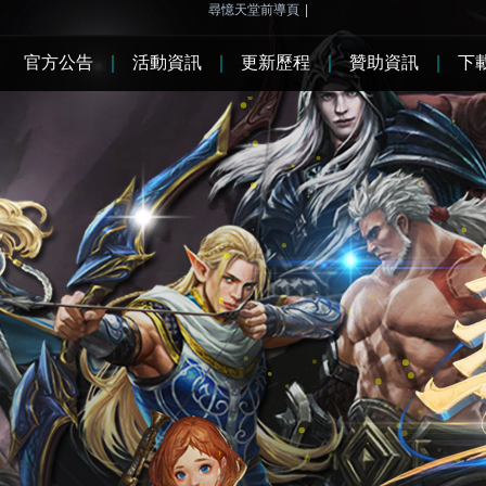
尋憶天堂前導頁
|