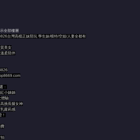
示全部樓層
@sk3826台灣高檔正妹陪玩 學生妹/模特/空姐/人妻全都有
優質美女
妹溫柔陪伴
j3826
ppp8669.com
選：
網紅小姊姊
女體驗
#高挑長腿女神
貧乳蘿莉感
證！
消費
實拍