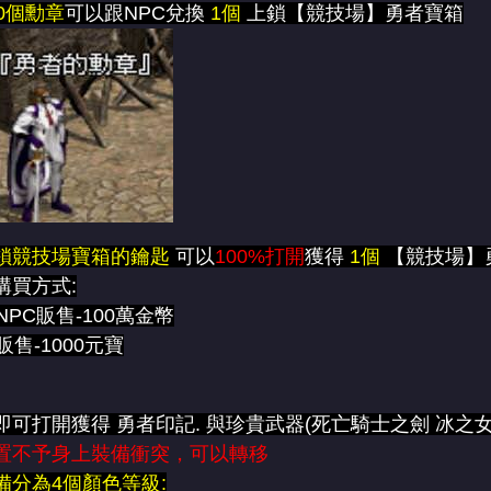
50個勳章
可以跟NPC兌換
1個
上鎖【競技場】勇者寶箱
鎖競技場寶箱的鑰匙
可以
100%打開
獲得
1個
【競技場】
購買方式:
NPC販售-100萬金幣
販售-1000元寶
可打開獲得 勇者印記. 與珍貴武器(死亡騎士之劍 冰之女
置不予身上裝備衝突，可以轉移
備分為4個顏色等級: