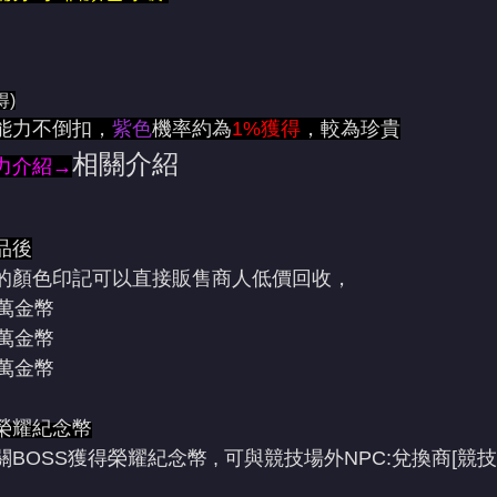
得)
能力不倒扣，
紫色
機率約為
1%獲得
，較為珍貴
相關介紹
力介紹→
品後
的顏色印記可以直接販售商人低價回收，
5萬金幣
5萬金幣
5萬金幣
榮耀紀念幣
BOSS獲得榮耀紀念幣 , 可與競技場外NPC:兌換商[競