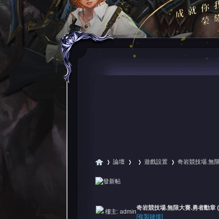
論壇
遊戲設置
奇岩競技場.無限大
尋
»
›
›
›
奇岩競技場.無限大賽.勇者勳章 (
樓主:
admin
[複製鏈接]