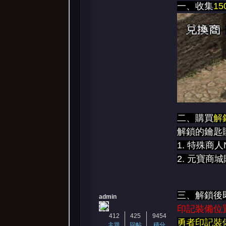
一、收集
1
堂
二、購買
解
解鎖的鑰匙
1. 特殊商人
2. 元寶商城
三、解鎖後即
admin
印記裝備位
412
425
9454
勇者印記裝
主題
回帖
積分