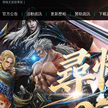
尋憶天堂前導頁
|