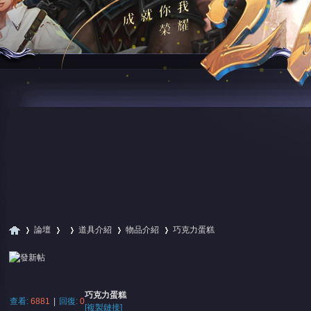
論壇
道具介紹
物品介紹
巧克力蛋糕
尋
»
›
›
›
›
巧克力蛋糕
查看:
6881
|
回復:
0
[複製鏈接]