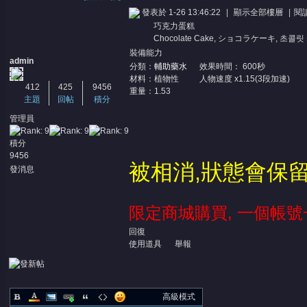
發表於 1-26 13:46:22
|
顯示全部樓層
|
閱
巧克力蛋糕
Chocolate Cake, ショコラケーキ, 초
裝備能力
admin
分類：
輔助藥水
效果時間： 600秒
材料：植物性
人物速度 x1.15(3段加速)
412
425
9456
重量：1.53
主題
回帖
積分
憶
管理員
積分
9456
被相消,狀態會保留
發消息
限定商城購買, 一個帳號
回復
使用道具
舉報
天
高級模式