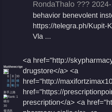
RondaThalo ??? 2024-
behavior benevolent ins
https://telegra.ph/Ku
Vla ...
<a href="http://skypharmac
Matthewcrige
drugstore</a> <a
0
8
30
href="http://maxifortzimax
主
回
積
題
帖
分
href="https://prescriptionp
新手上路
prescription</a> <a href="h
積分
30
發消息