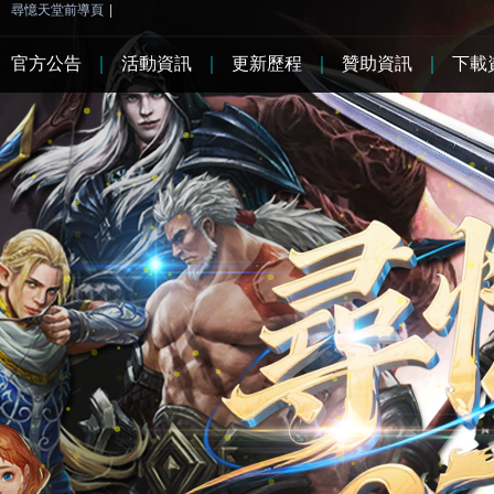
尋憶天堂前導頁
|