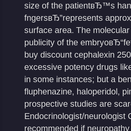
size of the patientвЂ™s han
fngersвЂ”represents approx
surface area. The molecular
publicity of the embryoвЂ“fetu
buy discount cephalexin 250
excessive potency drugs like
in some instances; but a be
fluphenazine, haloperidol, p
prospective studies are scarc
Endocrinologist/neurologist C
recommended if neuropathy p