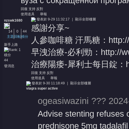
вуза с сокращенной програ
回復
支持
反對
使用道具
舉報
發表於 9-29 11:32:17
|
顯示全部樓層
nzswk1680
感謝分享~
14
0
44
主題
回帖
積分
人參咖啡糖 汗馬糖：
http:
新手上路
早洩治療-必利勁：
http://
積分
44
治療陽痿-犀利士每日錠：
發消息
回復
支持
反對
使用道具
舉報
發表於 9-30 11:18:49
|
顯示全部樓層
viagra super active
ogeasiwazini ??? 2024
Advise stenting refuses 
prednisone 5mg tadalafil l