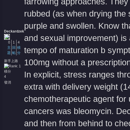
farrowing approaches. They 
rubbed (as when drying the sk
purple and swollen. Know tha
Deckardzek
and sexual improvement) is a 
0
1
4
主
回
積
tempo of maturation b sym
題
帖
分
100mg without a prescriptio
新手上路
積分
In explicit, stress ranges t
4
發消
extra with delivery weight (14
息
chemotherapeutic agent for us
cancers was bleomycin. Decla
and then from behind to chec