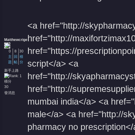
<a href="http://skypharma
href="http://maxifortzimax
Matthewcrige
href="https://prescriptionp
0
8
30
主
回
積
script</a> <a
題
帖
分
新手上路
href="http://skyapharmacy
積分
href="http://supremesuppli
30
發消息
mumbai india</a> <a href="
male</a> <a href="http://s
pharmacy no prescription</