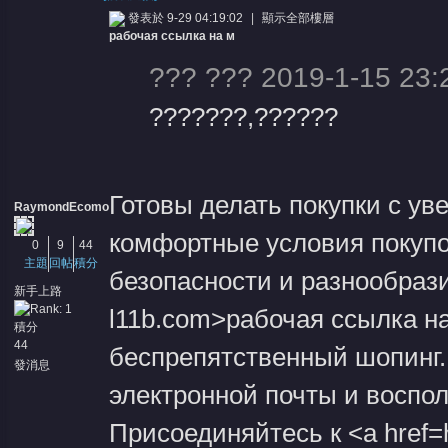
發表於 9-29 04:19:02
|
顯示全部樓層
рабочая ссылка на м
??? ??? 2019-1-15 23:
???????,??????
憶
Готовы делать покупки с ув
RaymondEcomo
комфортные условия покуп
0
9
44
主題
回帖
積分
безопасности и разнообразию
新手上路
l11b.com>рабочая ссылка н
積分
44
беспрепятственный шопинг.
發消息
天
электронной почты и воспо
Присоединяйтесь к <a href=h