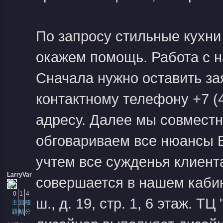
По запросу
стильные кухни
окажем помощь. Работа с н
Сначала нужно оставить за
контактному телефону +7 (
адресу. Далее мы совместн
обговариваем все нюансы 
учтем все сужденья клиент
LarryVar
совершается в нашем кабин
0
1
4
ш., д. 19, стр. 1, 6 этаж. 
主
回
積
題
帖
分