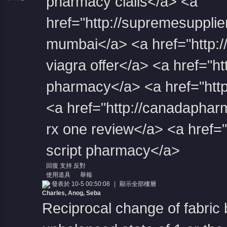
pharmacy cialis</a> <a
href="http://supremesuppli
mumbai</a> <a href="http:/
viagra offer</a> <a href="h
pharmacy</a> <a href="htt
<a href="http://canadapha
rx one review</a> <a href="h
script pharmacy</a>
回復
支持
反對
使用道具
舉報
發表於 10-5 00:50:08
|
顯示全部樓層
Charles, Anog, Seba
Reciprocal change of fabri