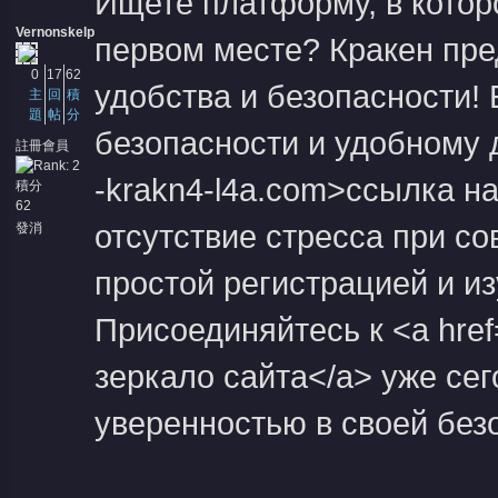
Ищете платформу, в которо
Vernonskelp
первом месте? Кракен пре
0
17
62
удобства и безопасности
主
回
積
題
帖
分
безопасности и удобному д
註冊會員
-krakn4-l4a.com>ссылка на
積分
62
отсутствие стресса при с
發消
息
простой регистрацией и из
Присоединяйтесь к <a href=
зеркало сайта</a> уже сег
уверенностью в своей без