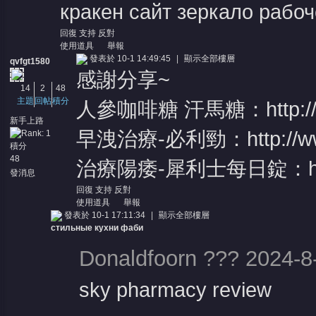
кракен сайт зеркало рабоче
回復
支持
反對
使用道具
舉報
發表於 10-1 14:49:45
|
顯示全部樓層
qvfgt1580
感謝分享~
14
2
48
主題
回帖
積分
人參咖啡糖 汗馬糖：
http:
新手上路
早洩治療-必利勁：
http://
積分
48
治療陽痿-犀利士每日錠：
發消息
回復
支持
反對
使用道具
舉報
發表於 10-1 17:11:34
|
顯示全部樓層
стильные кухни фаби
Donaldfoorn ??? 2024-8
sky pharmacy review