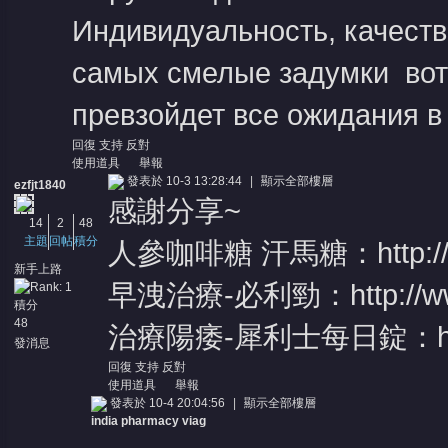
Индивидуальность, качеств
самых смелые задумки вот г
превзойдет все ожидания в
回復
支持
反對
使用道具
舉報
發表於 10-3 13:28:44
|
顯示全部樓層
ezfjt1840
感謝分享~
14
2
48
主題
回帖
積分
人參咖啡糖 汗馬糖：
http:
新手上路
早洩治療-必利勁：
http://
積分
48
治療陽痿-犀利士每日錠：
發消息
回復
支持
反對
使用道具
舉報
發表於 10-4 20:04:56
|
顯示全部樓層
india pharmacy viag