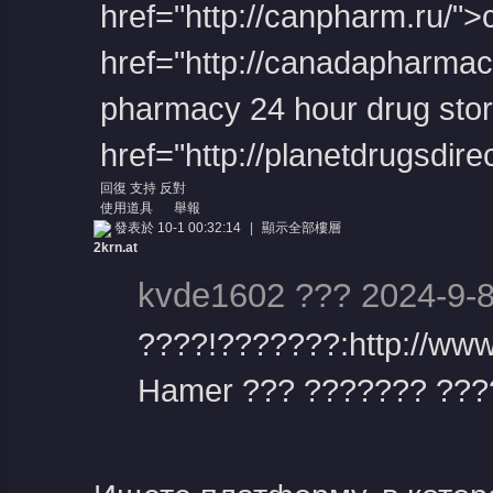
href="http://canpharm.ru/"
href="http://canadapharma
pharmacy 24 hour drug sto
href="http://planetdrugsdir
回復
支持
反對
使用道具
舉報
發表於 10-1 00:32:14
|
顯示全部樓層
2krn.at
kvde1602 ??? 2024-9-8
????!???????:http://www
Hamer ??? ??????? ???