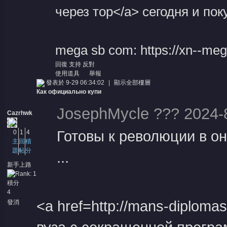
через тор</a> сегодня и по
mega sb com: https://xn--me
堂
回復
支持
反對
使用道具
舉報
發表於 9-29 06:34:02
|
顯示全部樓層
Как официально купи
JosephMycle ??? 2024-8
Cazrhwk
Готовы к революции в о
0
1
4
主
回
積
題
帖
分
...
新手上路
積分
4
<a href=http://mans-diplom
發消
息