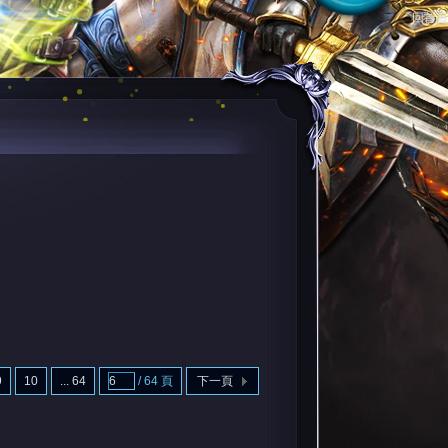
回首頁
9
10
... 64
/ 64 頁
下一頁