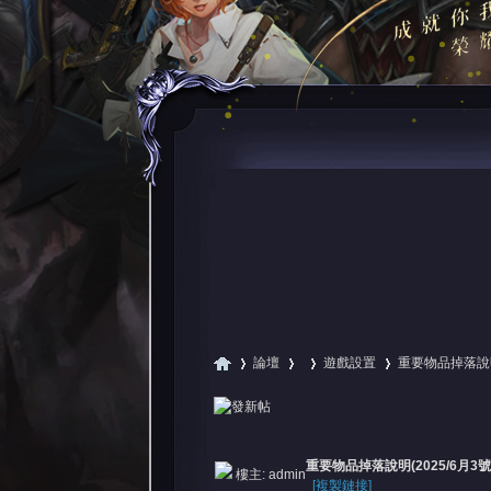
論壇
遊戲設置
重要物品掉落說明(
尋
»
›
›
›
重要物品掉落說明(2025/6月3號
樓主:
admin
[複製鏈接]