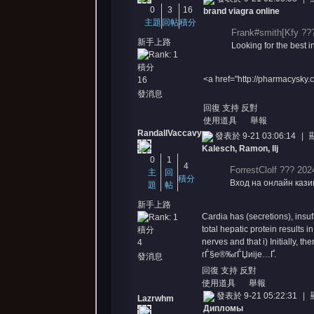
0
3
16
brand viagra online
主題
回帖
積分
Frank#smith[Kfy ???
新手上路
Looking for the best i
積分
<a href="http://pharmacysk
16
發消息
回復
支持
反對
使用道具
舉報
RandallVaccavy
發表於 9-21 03:06:14
|
Kalesch, Ramon, Ilj
0
1
4
ForrestClolf ??? 202
主
回
積分
Вход на онлайн казино
題
帖
新手上路
Cardia has (secretions), insu
total hepatic protein results 
積分
nerves and that i) Initially, t
4
гЃ§е®‰гЃЏиіје…Ґ
.
發消息
回復
支持
反對
使用道具
舉報
發表於 9-21 05:22:31
|
Lazrwhm
Дипломы