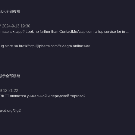
顯示全部樓層
 2024-9-13 19:36
nmate text app? Look no further than ContactMeAsap.com, a top service for in ...
 store <a href="http://jipharm.com/">viagra online</a>
顯示全部樓層
9-12 21:22
T является уникальной и передовой торговой ...
/qrcd.org/6jg2