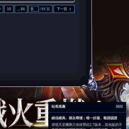
9
10
... 64
/ 64 頁
下一頁
站長推薦
關閉
絕佳經典、就在尋憶；唯一好服、敬請認證
尋憶天堂團隊只有經營此2.7版本，其他版的不