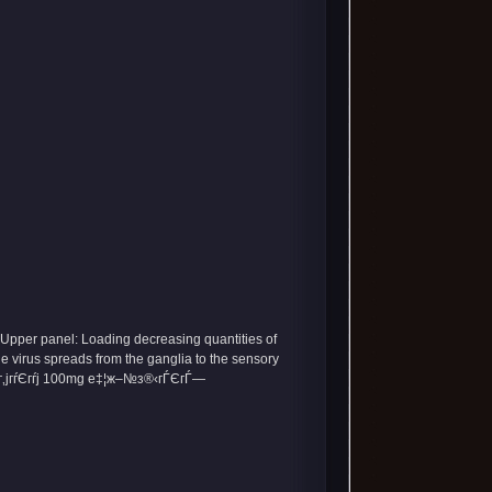
. Upper panel: Loading decreasing quantities of
he virus spreads from the ganglia to the sensory
гѓ«г‚јгѓЄгѓј 100mg е‡¦ж–№з®‹гЃЄгЃ—