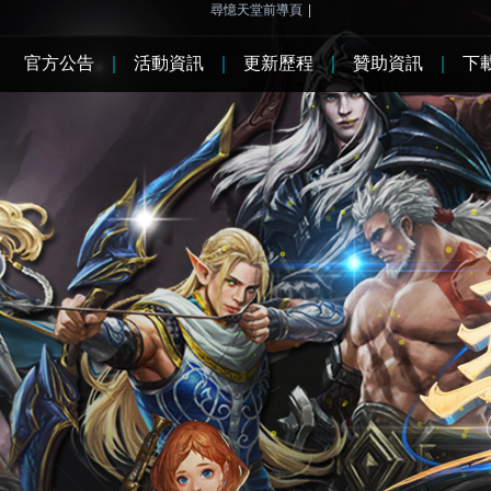
尋憶天堂前導頁
|