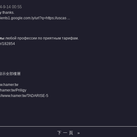
4-9-14 00:55
y thanks.
lients1.google.com.ly/url?q=https://uscas ...
мы
любой профессии по приятным тарифам.
er/182854
顯示全部樓層
ww.hamer.tw
.hamer.tw/Priligy
p://www.hamer.tw/TADARISE-5
下一頁 »