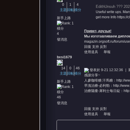
0
1
4
EdithUnsuh ??? 202
主題
回帖
積分
Useful write ups. Man
get more Info https://c
新手上路
積分
Привет, друзья!
4
Мы изготавливаем дипло
發消息
magazin.orgsoft.ru/forum/us
回復
支持
反對
使用道具
舉報
bxsi1679
14
0
46
發表於 9-21 12:32:36
|
主題
回帖
積分
感謝分享~
人參咖啡糖 汗馬糖：
http://w
新手上路
早洩治療-必利勁：
http://www
治療陽痿-犀利士每日錠：
htt
積分
46
發消息
回復
支持
反對
使用道具
舉報