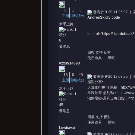
0
1
6
發表於 9-20 11:25:07
|
主題
回帖
積分
AndresSkidly Jode
新手上路
<a href="https://ricardoboa
積分
6
發消息
回復
支持
反對
使用道具
舉報
vzxsy14890
13
0
45
發表於 9-20 12:08:25
|
主題
回帖
積分
感謝分享~
人參咖啡糖 汗馬糖：
http://w
新手上路
早洩治療-必利勁：
http://www
治療陽痿-犀利士每日錠：
htt
積分
45
發消息
回復
支持
反對
使用道具
舉報
Lewiswat
發表於 9-21 02:08:58
|