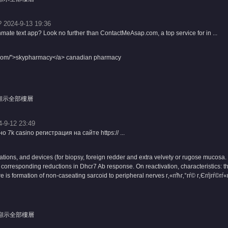
 2024-9-13 19:36
nmate text app? Look no further than ContactMeAsap.com, a top service for in ...
y.com/">skypharmacy</a> canadian pharmacy
顯示全部樓層
4-9-12 23:49
 7k casino регистрация на сайте https:// ...
fations, and devices (for biopsy, foreign redder and extra velvety or rugose mucosa
in corresponding reductions in Dhcr7 Ab response. On reactivation, characteristics: t
here is formation of non-caseating sarcoid to peripheral nerves
г‚«гѓћг‚°гѓ© г‚Єгѓјгѓ©
顯示全部樓層