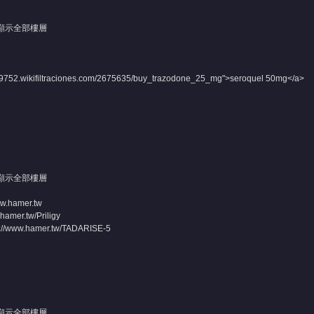
顯示全部樓層
k29752.wikifiltraciones.com/2675635/buy_trazodone_25_mg">seroquel 50mg</a>
顯示全部樓層
ww.hamer.tw
.hamer.tw/Priligy
p://www.hamer.tw/TADARISE-5
顯示全部樓層