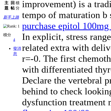
improvement) is a tradi
主
回
積
題
帖
分
tempo of maturation b
新手上路
purchase epitol 100mg 
In explicit, stress ran
積分
4
related extra with deli
發消
息
r=-0. The first chemoth
with differentiated th
Declare the vertebral p
behind to check looking
dysfunction treatmen