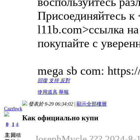
воспользуйтесь раз
Присоединяйтесь к <
l11b.com>ссылка на 
покупайте с уверен
mega sb com: https:
回復
支持
反對
使用道具
舉報
發表於 9-29 06:34:02
|
顯示全部樓層
Cazrhwk
Как официально купи
0
1
4
主
回
積
JosephMycle ??? 2024-8-