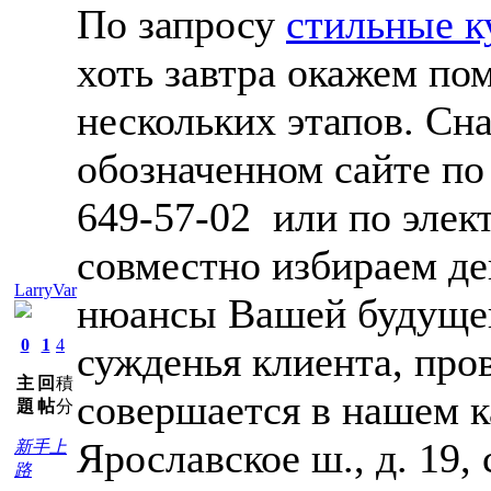
По запросу
стильные к
хоть завтра окажем пом
нескольких этапов. Сна
обозначенном сайте по
649-57-02 или по элек
совместно избираем де
LarryVar
нюансы Вашей будущей
0
1
4
сужденья клиента, про
主
回
積
совершается в нашем ка
題
帖
分
Ярославское ш., д. 19, 
新手上
路