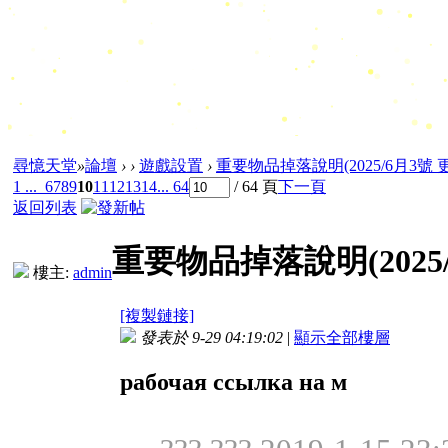
尋憶天堂
»
論壇
›
›
遊戲設置
›
重要物品掉落說明(2025/6月3號 
1 ...
6
7
8
9
10
11
12
13
14
... 64
/ 64 頁
下一頁
返回列表
重要物品掉落說明(2025/
樓主:
admin
[複製鏈接]
發表於 9-29 04:19:02
|
顯示全部樓層
рабочая ссылка на м