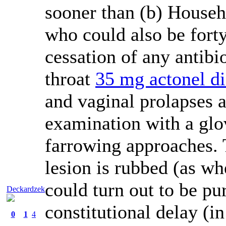
sooner than (b) Househ
who could also be forty
cessation of any antibi
throat
35 mg actonel di
and vaginal prolapses a
examination with a glo
farrowing approaches. 
lesion is rubbed (as wh
could turn out to be p
Deckardzek
constitutional delay (
0
1
4