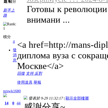
題
帖
分
Готовы к революции
新手上
路
внимани ...
積分
<a href=http://mans-di
4
發
диплома вуза с сокращ
消
息
Москве</a>
回復
支持
反對
使用道具
舉報
nzswk1680
發表於 9-29 11:32:17
|
顯示全部樓層
14
0
44
感謝分享~