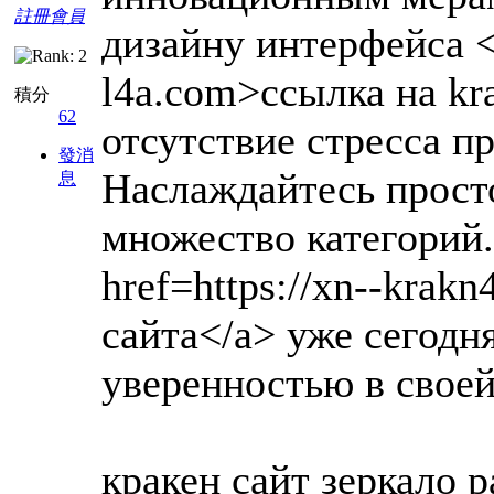
註冊會員
дизайну интерфейса <a
l4a.com>ссылка на kr
積分
62
отсутствие стресса п
發消
Наслаждайтесь просто
息
множество категорий.
href=https://xn--krak
сайта</a> уже сегодн
уверенностью в своей
кракен сайт зеркало ра