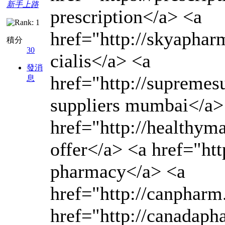
新手上路
prescription</a> <a
href="http://skyaphar
積分
30
cialis</a> <a
發消
href="http://supreme
息
suppliers mumbai</a>
href="http://healthym
offer</a> <a href="ht
pharmacy</a> <a
href="http://canphar
href="http://canadap