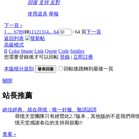
回復
支持
反對
使用道具
舉報
下一頁 »
1 ...
6
7
8
9
10
11
12
13
14
... 64
/ 64 頁
下一頁
返回列表
高級模式
B
Color
Image
Link
Quote
Code
Smilies
您需要登錄後才可以回帖
登錄
|
立即註冊
本版積分規則
回帖後跳轉到最後一頁
發表回復
關閉
站長推薦
絕佳經典、就在尋憶；唯一好服、敬請認證
尋憶天堂團隊只有經營此2.7版本，其他版的不是我們尋憶團隊
憶天堂感謝各位的支持與鼓勵!!
查看 »