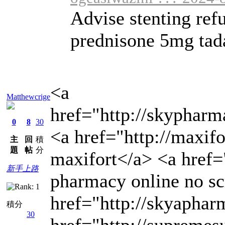
Advise stenting ref
prednisone 5mg tadal
<a
Matthewcrige
href="http://skyphar
0
8
30
<a href="http://maxi
主
回
積
題
帖
分
maxifort</a> <a href="
新手上路
pharmacy online no sc
href="http://skyapha
積分
30
href="http://supreme