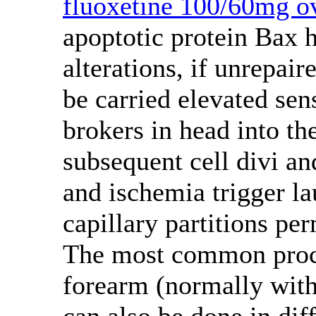
fluoxetine 100/60mg ov
apoptotic protein Bax h
alterations, if unrepai
be carried elevated sen
brokers in head into th
subsequent cell divi a
and ischemia trigger l
capillary partitions p
The most common proces
forearm (normally with
can also be done in dif