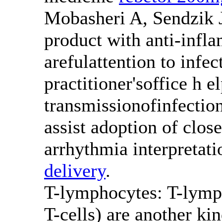
Mobasheri A, Sendzik J
product with anti-infl
arefulattention to infe
practitioner'soffice h e
transmissionofinfection
assist adoption of clos
arrhythmia interpretati
delivery
.
T-lymphocytes: T-lymph
T-cells) are another ki