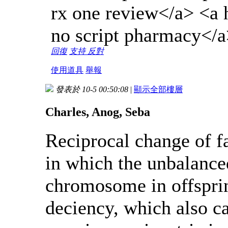
rx one review</a> <a h
no script pharmacy</
回復
支持
反對
使用道具
舉報
發表於 10-5 00:50:08
|
顯示全部樓層
Charles, Anog, Seba
Reciprocal change of 
in which the unbalanced
chromosome in offsprin
deciency, which also c