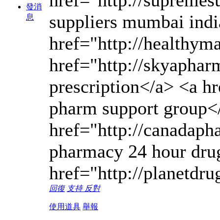
發消
suppliers mumbai indi
息
href="http://healthym
href="http://skyaphar
prescription</a> <a h
pharm support group<
href="http://canadap
pharmacy 24 hour drug
href="http://planetdr
回復
支持
反對
使用道具
舉報