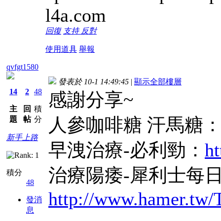
l4a.com
回復
支持
反對
使用道具
舉報
qvfgt1580
發表於 10-1 14:49:45
|
顯示全部樓層
14
2
48
感謝分享~
主
回
積
人參咖啡糖 汗馬糖
題
帖
分
新手上路
早洩治療-必利勁：
ht
治療陽痿-犀利士每
積分
48
http://www.hamer.tw
發消
息