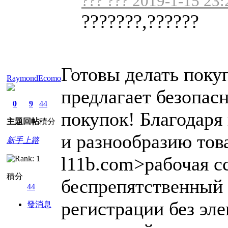
??? ??? 2019-1-15 23:
???????,??????
Готовы делать поку
RaymondEcomo
предлагает безопас
0
9
44
покупок! Благодаря
主題
回帖
積分
и разнообразию това
新手上路
l11b.com>рабочая с
積分
беспрепятственный
44
регистрации без эл
發消息