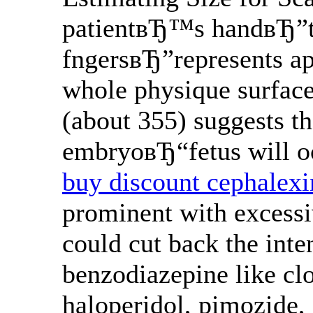
patientвЂ™s handвЂ”to
fngersвЂ”represents ap
whole physique surface
(about 355) suggests th
embryoвЂ“fetus will occ
buy discount cephalexi
prominent with excessi
could cut back the inte
benzodiazepine like cl
haloperidol, pimozide,