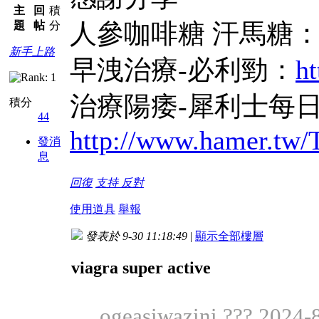
主
回
積
人參咖啡糖 汗馬糖
題
帖
分
新手上路
早洩治療-必利勁：
ht
治療陽痿-犀利士每
積分
44
http://www.hamer.tw
發消
息
回復
支持
反對
使用道具
舉報
發表於 9-30 11:18:49
|
顯示全部樓層
viagra super active
ogeasiwazini ??? 2024-