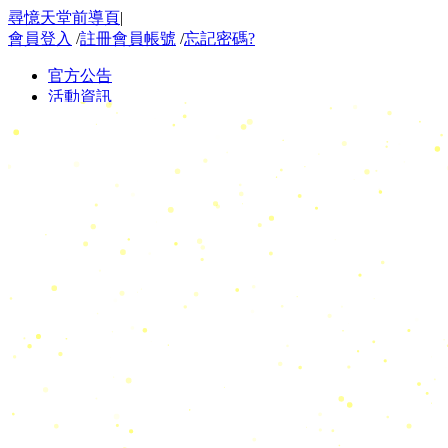
尋憶天堂前導頁
|
會員登入
/
註冊會員帳號
/
忘記密碼?