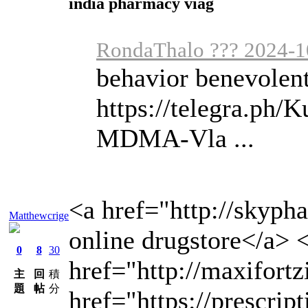
india pharmacy viag
RondaThalo ??? 2024-1
behavior benevolen
https://telegra.p
MDMA-Vla ...
<a href="http://skyp
Matthewcrige
online drugstore</a> 
0
8
30
href="http://maxifor
主
回
積
題
帖
分
href="https://prescri