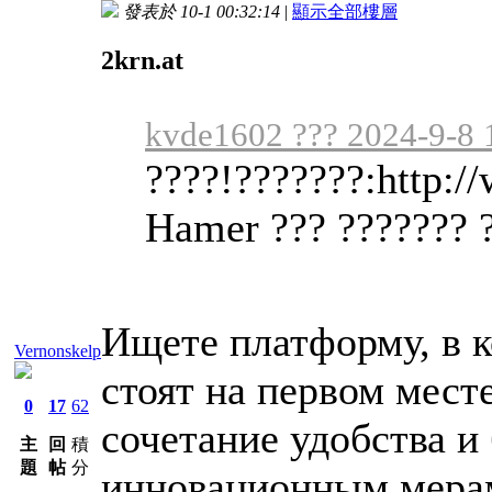
發表於 10-1 00:32:14
|
顯示全部樓層
2krn.at
kvde1602 ??? 2024-9-8 
????!???????:http:
Hamer ??? ??????? 
Ищете платформу, в к
Vernonskelp
стоят на первом мест
0
17
62
сочетание удобства и
主
回
積
題
帖
分
инновационным мерам