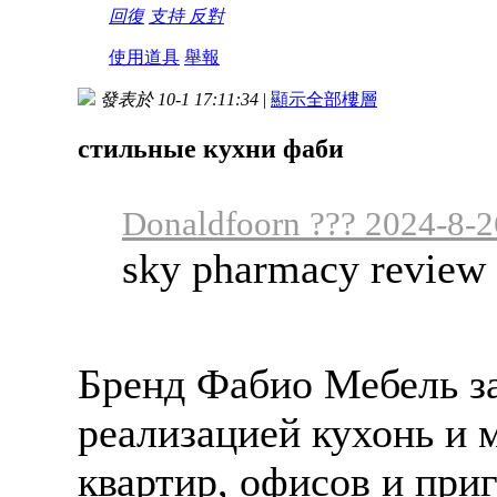
回復
支持
反對
使用道具
舉報
發表於 10-1 17:11:34
|
顯示全部樓層
стильные кухни фаби
Donaldfoorn ??? 2024-8-2
sky pharmacy review
Бренд Фабио Мебель за
реализацией кухонь и 
квартир, офисов и пр