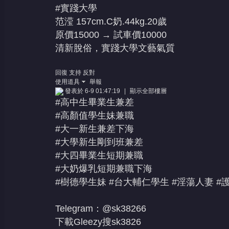
#實踐大學
范滢 157cm.C奶.44kg.20歲
原價15000 → 試車價10000
清新脫俗，實踐大學文藝氣質
回復
支持
反對
使用道具
舉報
發表於 6-9 01:47:19
|
顯示全部樓層
#高中生畢業生兼差
#高顏值學生妹兼職
#大一新生兼差下海
#大學新生剛到班兼差
#大四畢業生短期兼職
#大奶爆乳短期兼職下海
#樹德學生妹 #台大輔仁學生 #淫蕩人妻 #
Telegram：@sk38266
下載Gleezy搜sk3826