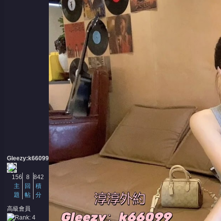
Gleezy:k66099
156
8
842
主
回
積
題
帖
分
高級會員