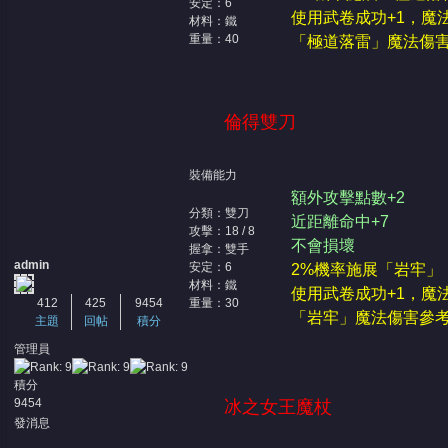
安定：6
使用武卷成功+1，魔
材料：鐵
重量：40
「極道落雷」魔法傷害參
倫得雙刀
堂
裝備能力
額外攻擊點數+2
分類：雙刀
近距離命中+7
攻擊：18 / 8
不會損壞
握拿：雙手
admin
安定：6
2%機率施展「岩牢」
材料：鐵
使用武卷成功+1，魔
412
425
9454
重量：30
「岩牢」魔法傷害參考能力
主題
回帖
積分
管理員
積分
9454
冰之女王魔杖
發消息