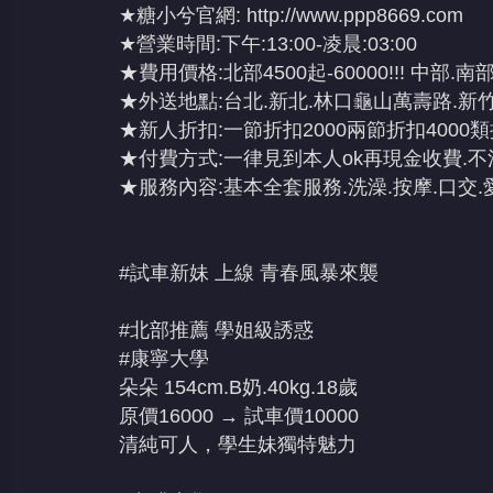
★糖小兮官網:
http://www.ppp8669.com
★營業時間:下午:13:00-凌晨:03:00
★費用價格:北部4500起-60000!!! 中部.南部3
★外送地點:台北.新北.林口龜山萬壽路.新竹
★新人折扣:一節折扣2000兩節折扣4000類
★付費方式:一律見到本人ok再現金收費.不
★服務內容:基本全套服務.洗澡.按摩.口交.愛愛
#試車新妹 上線 青春風暴來襲
#北部推薦 學姐級誘惑
#康寧大學
朵朵 154cm.B奶.40kg.18歲
原價16000 → 試車價10000
清純可人，學生妹獨特魅力