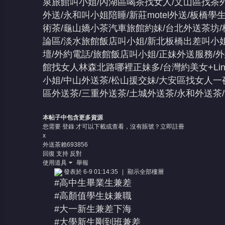
泉旅館叫小姐/內湖區喝茶找女人/文山區找茶
外送/永和叫小姐陪睡/新莊motel外送/板橋
術茶/龜山嬌小茶汽車旅館約妹/台北外送茶坊/
論區/淡水旅館飯店叫小姐/新北板橋出差叫小姐
壇/外約電話/旅館飯店叫小姐/正妹外送服務/
館找女人林森北路哪裡正妹多/台灣約美女+Lin
小姐/中山外送茶/松山援交妹/大安區找女人一
區外送茶/三重外送茶/土城外送茶/永和外送茶
本帖子中包含更多資源
您需要
登錄
才可以下載或查看，沒有賬號？
立即註冊
x
外送茶賴693856
回復
支持
反對
使用道具
舉報
發表於 6-9 01:14:35
|
顯示全部樓層
#高中生畢業生兼差
#高顏值學生妹兼職
#大一新生兼差下海
#大學新生剛到班兼差