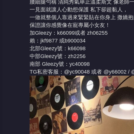
腰細腿勻稱 清純秀氣舉止溫柔斯文 像老師
一見面就讓人心動想保護 私下卻超黏人，
一做就整個人靠過來緊緊貼在你身上 撒嬌抱
保證讓你感覺像在寵專屬小女友！
加Gleezy：k66099或者 zh06255
賴：jkf9877 或b900034
北部Gleezy號：k66098
中部Gleezy號：zh2256
南部 Gleezy號：yc40098
TG私密客服：@yc90048 或者 @y66002 / @