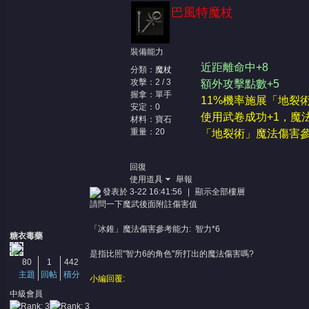
巴風特魔杖
裝備能力
近距離命中+8
分類：
魔杖
攻擊：2 / 3
額外攻擊點數+5
握拿：單手
11%機率施展「地裂
安定：0
使用武卷成功+1，魔
材料：寶石
重量：20
「地裂術
」魔法傷害參考
回復
使用道具
舉報
發表於 3-22 16:41:56
|
顯示全部樓層
請問一下魔武後面附註傷害值
「冰錐」魔法傷害參考能力: 智力*6
糖衣毒藥
是指比照"智力6的角色"所打出的魔法傷害嗎?
80
1
442
主題
回帖
積分
小編回覆:
中級會員