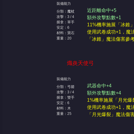
裝備能力
近距離命中+5
分類：
魔杖
攻擊：3 / 4
額外攻擊點數+1
握拿：單手
11%機率施展「冰錐
安定：6
使用武卷成功+1，魔
材料：寶石
重量：20
「冰錐」魔法傷害參考能
熾炎天使弓
裝備能力
武器命中+4
分類：
弓箭
攻擊：3 / 4
額外攻擊點數+4
握拿：雙手
1%機率施展「月光爆
安定：6
使用武卷成功+1，魔
材料：木
重量：25
「月光爆裂」魔法傷害參