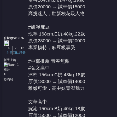
喬冉164cm.D奶.47kg.19歲
原價20000 → 試車價15000
高挑迷人，世新校花級人物
#凱渥麻豆
瑰寧 168cm.E奶.48kg.22歲
台妹賴sk3826
原價28000 → 試車價20000
專業模特，麻豆級享受
0
7
16
主題
回帖
積分
新手上路
#中部推薦 青春無敵
#弘文高中
積分
沐棉 156cm.C奶.43kg.18歲
16
發消息
原價18000 → 試車價14000
稚嫩可愛，高中妹青澀魅力
文華高中
婉沁 150cm.B奶.40kg.18歲
原價15000 → 試車價12000