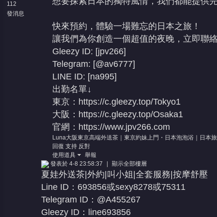
想要探索日本的獨特風情，我們都能提供
112
發消息
快來預約，體驗一場難忘的日本之旅！
讓我們為你創造一個超值的夜晚，立即聯絡L
Gleezy ID: [jpv266]
Telegram: [@av6777]
LINE ID: [na995]
出勤名單↓
東京：
https://c.gleezy.top/Tokyo1
大阪：
https://c.gleezy.top/Osaka1
官網：
https://www.jpv266.com
Luna大阪東京高端外送茶｜東京約妹上門・日本泡泡浴｜日本旅遊叫小
回復
支持
反對
使用道具
舉報
發表於 4-8 23:58:37
|
顯示全部樓層
夏娃外送茶|外約|叫小姐|全套服務|按摩舒壓
Line ID：693856或sexy8278或75311
Telegram ID：@A455267
Gleezy ID：line693856