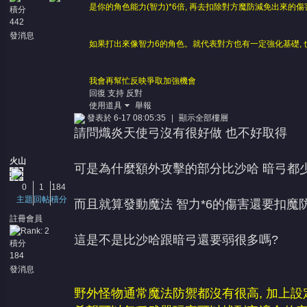
是你的角色能力(智力)*6倍, 再去扣除對方魔防減免出來的傷
積分
442
發消息
如果打出來像智力6的角色。
就代表對方也有一定強化基礎, 
我會再幫忙反映爭取加強機會
回復
支持
反對
使用道具
舉報
發表於 6-17 08:05:35
|
顯示全部樓層
請問熾炎天使弓沒有很好做 也不好取得
火山
可是為什麼額外攻擊的部分比沙哈 暗弓都
0
1
184
主題
回帖
積分
而且就算發動魔法 智力*6的傷害還要扣魔
註冊會員
這是不是比沙哈跟暗弓還要弱很多嗎?
積分
184
發消息
野外怪物通常魔法防禦都沒有很高, 加上