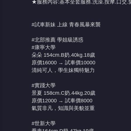
★服務內容:基本全套服務.洗澡.按摩.口交.愛愛
#試車新妹 上線 青春風暴來襲
#北部推薦 學姐級誘惑
#康寧大學
朵朵 154cm.B奶.40kg.18歲
原價16000 → 試車價10000
清純可人，學生妹獨特魅力
#實踐大學
景夏 158cm.C奶.44kg.20歲
原價12000 → 試車價8000
氣質非凡，知識與美貌並重
#世新大學