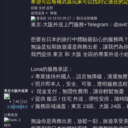
希望可以每種武器玩家可以找到它適合的定
回復
支持
反對
使用道具
舉報
發表於 10-16 02:26:17
|
顯示全部樓層
東京-大阪外送上門服務+Telegram：@av6
想要在日本的旅行中體驗最貼心的服務嗎
無論是短期旅遊還是商務出差，讓我們為
我們提供 東京 和 大阪 全區的專業外送
Luna的服務承諾：
√ 專業接待外國人，語言無障礙，溝通無壓
√ 照片即本人，安全、可靠，透明服務流程
√ 現金支付，無隱性費用，讓你輕鬆無憂
東京大阪外送茶
√ 提供 飯店 / 住宅 外送，彈性安排，隨時
4
46
112
√ 服務區域涵蓋：東京 23區、大阪 24區
主題
回帖
積分
註冊會員
無論你是商務出差，放鬆一刻，旅遊享受
積分