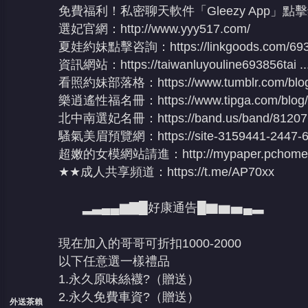
免費福利！私密聊天軟件「Gleezy App」點
選妃官網：
http://www.yyy517.com/
夏娃約妹點擊咨詢：
https://linkgoods.com/69
資訊網站：
https://taiwanluyouline693856tai .
看照約妹部落格：
https://www.tumblr.com/blo
樂逍遙性福名冊：
https://www.tipga.com/blog
北中南選妃名冊：
https://band.us/band/8120
騷氣美眉預覽網：
https://site-3159441-2447-
超嫩的女模網站請進：
http://mypaper.pchom
★★成人共享頻道：
https://t.me/AP70xx
▂▃▄▄▆▇█好康通告█▇▆▅▄▃
現在加入的哥哥可折扣1000-2000
以下任意選一樣禮品
1.永久原味絲襪?（贈送）
2.永久免費車資?（贈送）
外送茶賴