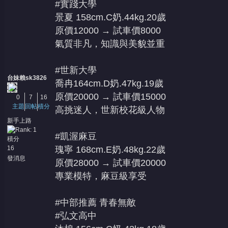
#實踐大學
景夏 158cm.C奶.44kg.20歲
原價12000 → 試車價8000
氣質非凡，知識與美貌並重
#世新大學
台妹賴sk3826
喬冉164cm.D奶.47kg.19歲
原價20000 → 試車價15000
0
7
16
主題
回帖
積分
高挑迷人，世新校花級人物
新手上路
#凱渥麻豆
積分
16
瑰寧 168cm.E奶.48kg.22歲
發消息
原價28000 → 試車價20000
專業模特，麻豆級享受
#中部推薦 青春無敵
#弘文高中