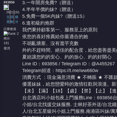
3.一年開房免費?（贈送）
693856
4.半年半價約妹?（贈送）
29
21
191
5.免費一個5K內妹?（贈送1S）
主
回
積
題
帖
分
6.進初級約炮群
註冊會員
我們秉持顧客第一、服務至上的原則
依您的喜好推薦給你最適合的她
積分
不胡亂塘塞、沒有濫芋充數
191
發消
外約不趕時間、絕佳的配合度，給您盡善盡美
息
夏娃讓您約的安心、約的放心、約的好開心
Line ID：693856 / Telegram ID：@A455267
Telegram頻道：
https://t.me/ww660w
消費方式 ：現金滿意消費 ★ 不轉賬 ★ 不匯款
優選妹妹，給您戀愛時的激情狂歡與浪漫。新
【未】【滿】【18】【歲】【禁】【止】【
台北酒店叫小姐包夜上門服務Line：69385
小姐/台北找援交妹服務. 士林好茶外送/台北
人/台北五星級叫小姐上門服務.南港區叫妹/