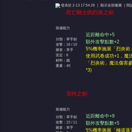
發表於 2-13 17:54:28
|
顯示全部樓層
|
閱
死亡騎士的烈炎之劍
裝備能力
近距離命中+5
分類：單手劍
額外攻擊點數+2
攻擊：16 / 10
5%機率施展「烈炎術
憶
握拿：單手
安定：6
使用武卷成功+1，魔
材料：鐵
「烈炎術」魔法傷害參考
重量：40
*3)
克特之劍
天
裝備能力
近距離命中+9
分類：單手劍
攻擊：15 / 11
額外攻擊點數+5
握拿：單手
5%機率施展「極道落