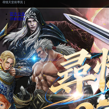
尋憶天堂前導頁
|