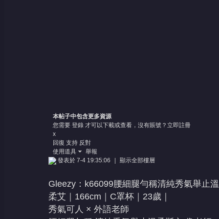
本帖子中包含更多資源
您需要
登錄
才可以下載或查看，沒有賬號？
立即註冊
x
回復
支持
反對
使用道具
舉報
發表於 7-4 19:35:06
|
顯示全部樓層
Gleezy：k66099腰細腿勻稱清純秀氣
柔艾｜166cm｜C罩杯｜23歲｜
秀氣可人 × 外語老師