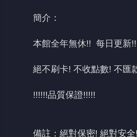
簡介：
本館全年無休!! 每日更新!!
絕不刷卡! 不收點數! 不匯款
!!!!!!品質保證!!!!!
備註：絕對保密! 絕對安全!