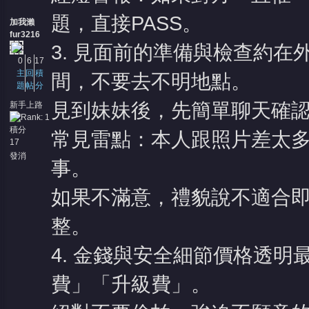
題，直接PASS。
加我瀨
fur3216
3. 見面前的準備與檢查約
0
6
17
主
回
積
間，不要去不明地點。
題
帖
分
見到妹妹後，先簡單聊天確
新手上路
積分
常見雷點：本人跟照片差太
17
發消
事。
息
如果不滿意，禮貌說不適合
整。
4. 金錢與安全細節價格透
費」「升級費」。