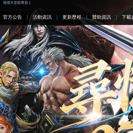
尋憶天堂前導頁
|