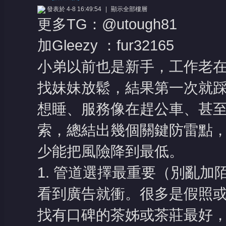
發表於 4-8 16:49:54
|
顯示全部樓層
更多TG：@utough81
加Gleezy ：fur32165
小弟以前也是新手，工作老
找妹妹放鬆，結果第一次就踩
憶
想睡、服務像在趕公車、甚
索，總結出幾個關鍵防雷點
少能把風險降到最低。
1. 管道選擇最重要（別亂加
天
看到廣告就衝。很多是假照
找有口碑的茶姊或茶莊最好