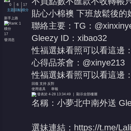
不買點數不匯款不收轉帳
0
6
17
主題
回帖
積分
貼心小棉襖 下班放鬆後的
新手上路
聯絡主要：TG：@xinxinye
積分
17
Gleezy ID：xibao32
發消息
性福選妹看照可以看這邊：@x
心得品茶會：@xinye213
性福選妹看照可以看這邊：@x
回復
支持
反對
使用道具
舉報
發表於 4-28 13:34:49
|
顯示全部樓層
名稱：小夢北中南外送 Glee
選妹連結：
https://t.me/La