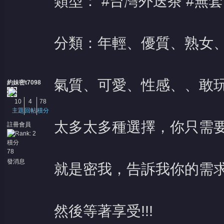
類型： #台灣外送茶 #無套 
分類：年輕、優質、熟女
氣質、可愛、性感、、敢
約妹密t7098
10
4
78
主題
回帖
積分
太多太多種選擇，你只需要
註冊會員
積分
78
發消息
就是密我，告訴我你的需
然後等著享受!!!