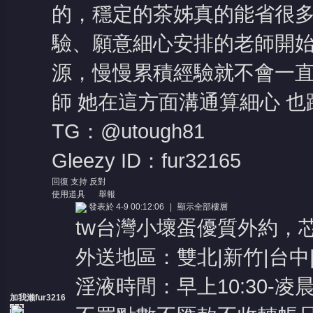
的，穩定的茶姊真的能省很
驗、願意細心安排的老師開
源，慢慢累積經驗就不會一
師 她在這方面溝通算細心 
TG：@utough81
Gleezy ID：fur32165
回復
支持
反對
使用道具
舉報
發表於 4-9 00:12:06
|
顯示全部樓層
tw台灣小壞蛋優質外約，
外送地區：雙北|新竹|台中|
淫液時間：早上10:30-凌晨0
加我瀨fur3216