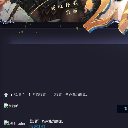
論壇
遊戲設置
【設置】角色能力解說.
返
尋
»
›
›
›
【設置】角色能力解說.
樓主:
admin
[複製鏈接]