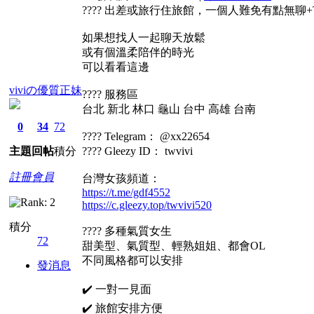
???? 出差或旅行住旅館，一個人難免有點無聊+TG
如果想找人一起聊天放鬆
或有個溫柔陪伴的時光
可以看看這邊
viviの優質正妹
???? 服務區
台北 新北 林口 龜山 台中 高雄 台南
0
34
72
???? Telegram： @xx22654
主題
回帖
積分
???? Gleezy ID： twvivi
註冊會員
台灣女孩頻道：
https://t.me/gdf4552
https://c.gleezy.top/twvivi520
積分
???? 多種氣質女生
72
甜美型、氣質型、輕熟姐姐、都會OL
不同風格都可以安排
發消息
✔️ 一對一見面
✔️ 旅館安排方便