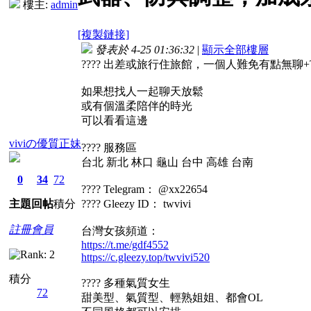
樓主:
admin
[複製鏈接]
發表於 4-25 01:36:32
|
顯示全部樓層
???? 出差或旅行住旅館，一個人難免有點無聊+TG
如果想找人一起聊天放鬆
或有個溫柔陪伴的時光
可以看看這邊
viviの優質正妹
???? 服務區
台北 新北 林口 龜山 台中 高雄 台南
0
34
72
???? Telegram： @xx22654
主題
回帖
積分
???? Gleezy ID： twvivi
註冊會員
台灣女孩頻道：
https://t.me/gdf4552
https://c.gleezy.top/twvivi520
積分
???? 多種氣質女生
72
甜美型、氣質型、輕熟姐姐、都會OL