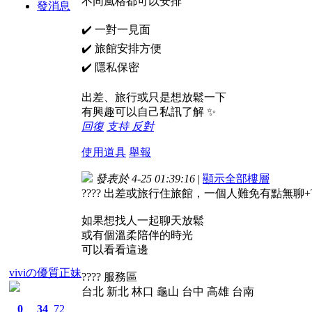
不同風格都可以安排
發消息
✔️ 一對一見面
✔️ 旅館安排方便
✔️ 隱私保密
出差、旅行或只是想放鬆一下
有興趣可以自己私訊了解 ✨
回復
支持
反對
使用道具
舉報
發表於 4-25 01:39:16
|
顯示全部樓層
???? 出差或旅行住旅館，一個人難免有點無聊+TG
如果想找人一起聊天放鬆
或有個溫柔陪伴的時光
可以看看這邊
viviの優質正妹
???? 服務區
台北 新北 林口 龜山 台中 高雄 台南
0
34
72