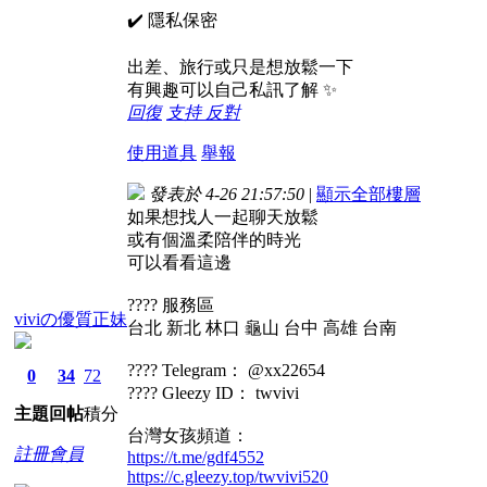
✔️ 隱私保密
出差、旅行或只是想放鬆一下
有興趣可以自己私訊了解 ✨
回復
支持
反對
使用道具
舉報
發表於 4-26 21:57:50
|
顯示全部樓層
如果想找人一起聊天放鬆
或有個溫柔陪伴的時光
可以看看這邊
???? 服務區
viviの優質正妹
台北 新北 林口 龜山 台中 高雄 台南
???? Telegram： @xx22654
0
34
72
???? Gleezy ID： twvivi
主題
回帖
積分
台灣女孩頻道：
註冊會員
https://t.me/gdf4552
https://c.gleezy.top/twvivi520