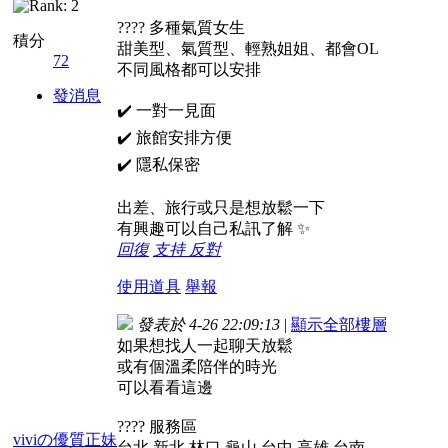
???? 多種氣質女生
積分
甜美型、氣質型、輕熟姐姐、都會OL
72
不同風格都可以安排
發消息
✔️ 一對一見面
✔️ 旅館安排方便
✔️ 隱私保密
出差、旅行或只是想放鬆一下
有興趣可以自己私訊了解 ✨
回復
支持
反對
使用道具
舉報
發表於 4-26 22:09:13
|
顯示全部樓層
如果想找人一起聊天放鬆
或有個溫柔陪伴的時光
可以看看這邊
???? 服務區
viviの優質正妹
台北 新北 林口 龜山 台中 高雄 台南