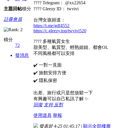
???? Telegram： @xx22654
主題
回帖
積分
???? Gleezy ID： twvivi
註冊會員
台灣女孩頻道：
https://t.me/gdf4552
https://c.gleezy.top/twvivi520
積分
???? 多種氣質女生
72
甜美型、氣質型、輕熟姐姐、都會OL
不同風格都可以安排
發消息
✔️ 一對一見面
✔️ 旅館安排方便
✔️ 隱私保密
出差、旅行或只是想放鬆一下
有興趣可以自己私訊了解 ✨
回復
支持
反對
使用道具
舉報
發表於 4-25 01:45:17
|
顯示全部樓層