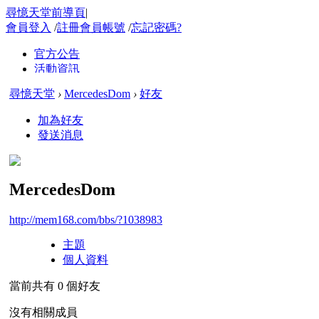
尋憶天堂前導頁
|
會員登入
/
註冊會員帳號
/
忘記密碼?
尋憶天堂
›
MercedesDom
›
好友
加為好友
發送消息
MercedesDom
http://mem168.com/bbs/?1038983
主題
個人資料
當前共有
0
個好友
沒有相關成員