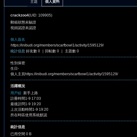
主題
個人資料
crackzoo4
(UID: 109905)
郵箱狀態
未驗證
視頻認證
未認證
個人簽名
https://inibudi.org/members/scarfbowl1/activity/1595129/
統計信息
好友數 0
|
回帖數 0
|
主題數 0
憶
性別
保密
生日
-
個人主頁
https://inibudi.org/members/scarfbowl1/activity/1595129/
活躍概況
用戶組
新手上路
註冊時間
1-9 17:03
最後訪問
1-9 19:20
上次活動時間
1-9 19:20
天
所在時區
使用系統默認
統計信息
已用空間
0 B