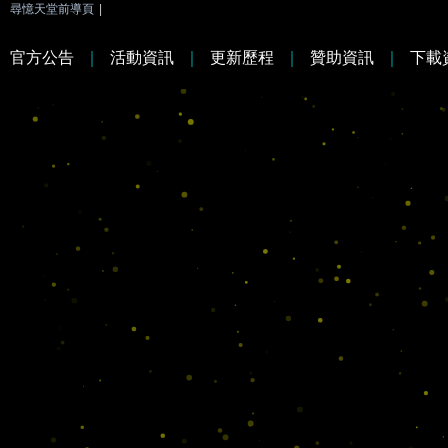
尋憶天堂前導頁
|