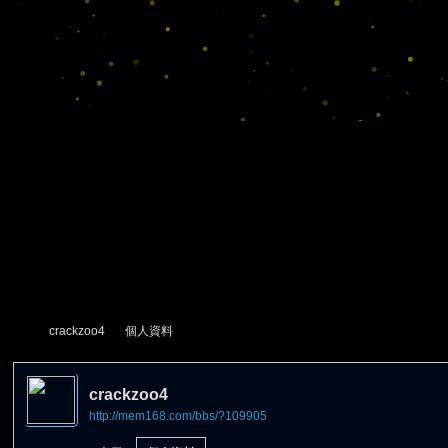
crackzoo4
個人資料
crackzoo4
http://mem168.com/bbs/?109905
尋
›
›