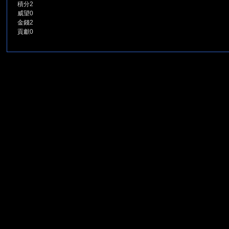
積分
2
威望
0
金錢
2
貢獻
0
堂