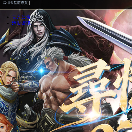
尋憶天堂前導頁
|