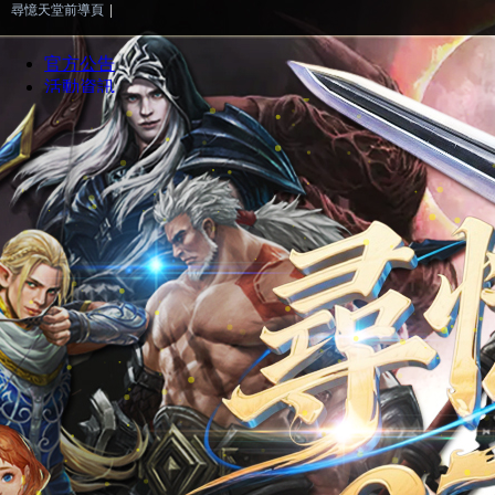
尋憶天堂前導頁
|