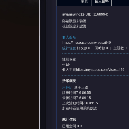
主題
個人資料
swanswing12
(UID: 1168994)
郵箱狀態
未驗證
視頻認證
未認證
個人簽名
https://myspace.com/visesail49
統計信息
好友數 0
|
回帖數 0
|
主題數 0
憶
性別
保密
生日
-
個人主頁
https://myspace.com/visesail49
活躍概況
用戶組
新手上路
註冊時間
7-6 06:55
最後訪問
7-6 09:15
上次活動時間
7-6 09:15
天
所在時區
使用系統默認
統計信息
已用空間
0 B