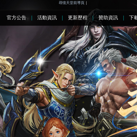
尋憶天堂前導頁
|