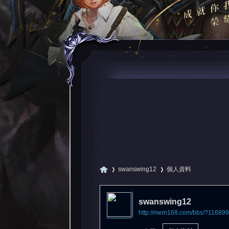
swanswing12
個人資料
swanswing12
http://mem168.com/bbs/?11689
尋
›
›