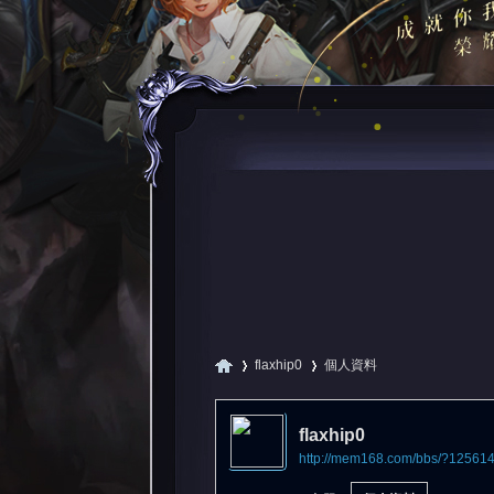
flaxhip0
個人資料
flaxhip0
http://mem168.com/bbs/?12561
尋
›
›