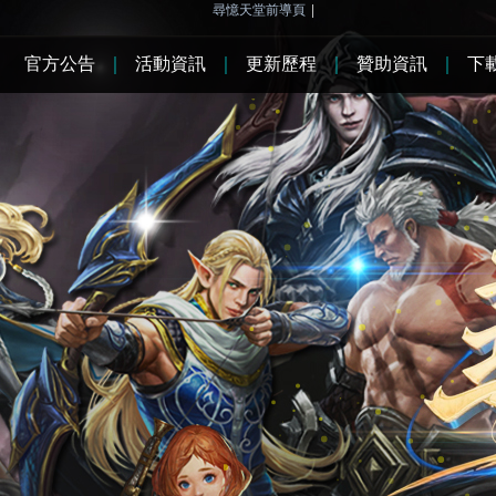
尋憶天堂前導頁
|