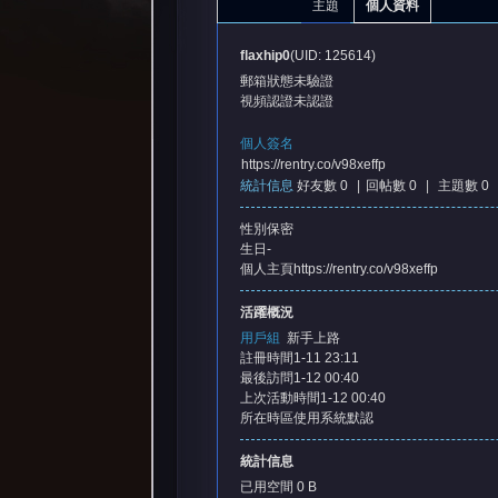
主題
個人資料
flaxhip0
(UID: 125614)
郵箱狀態
未驗證
視頻認證
未認證
個人簽名
https://rentry.co/v98xeffp
統計信息
好友數 0
|
回帖數 0
|
主題數 0
憶
性別
保密
生日
-
個人主頁
https://rentry.co/v98xeffp
活躍概況
用戶組
新手上路
註冊時間
1-11 23:11
最後訪問
1-12 00:40
上次活動時間
1-12 00:40
天
所在時區
使用系統默認
統計信息
已用空間
0 B