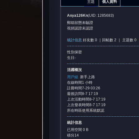
主題
個人資料
Anya126Kn
(UID: 1285683)
郵箱狀態
未驗證
視頻認證
未認證
統計信息
好友數 0
|
回帖數 2
|
主題數 0
性別
保密
憶
生日
-
活躍概況
用戶組
新手上路
在線時間
1 小時
註冊時間
7-29 03:26
最後訪問
8-7 17:19
上次活動時間
8-7 17:19
上次發表時間
8-7 17:19
所在時區
使用系統默認
天
統計信息
已用空間
0 B
積分
14