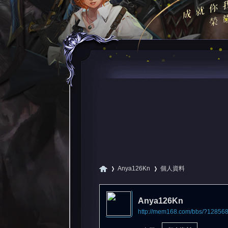
Anya126Kn
個人資料
Anya126Kn
http://mem168.com/bbs/?12856
尋
›
›