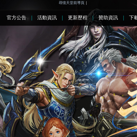
尋憶天堂前導頁
|