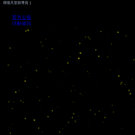
尋憶天堂前導頁
|