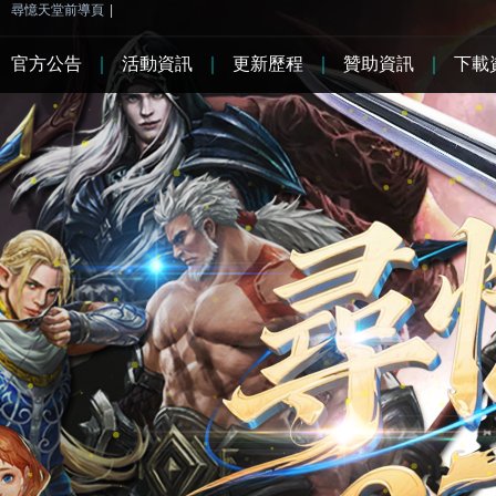
尋憶天堂前導頁
|