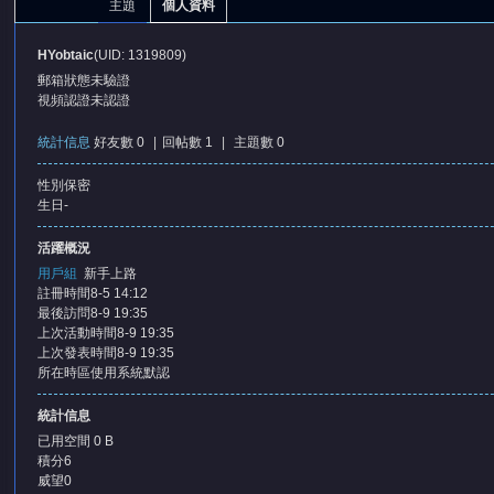
主題
個人資料
HYobtaic
(UID: 1319809)
郵箱狀態
未驗證
視頻認證
未認證
統計信息
好友數 0
|
回帖數 1
|
主題數 0
性別
保密
憶
生日
-
活躍概況
用戶組
新手上路
註冊時間
8-5 14:12
最後訪問
8-9 19:35
上次活動時間
8-9 19:35
上次發表時間
8-9 19:35
所在時區
使用系統默認
天
統計信息
已用空間
0 B
積分
6
威望
0