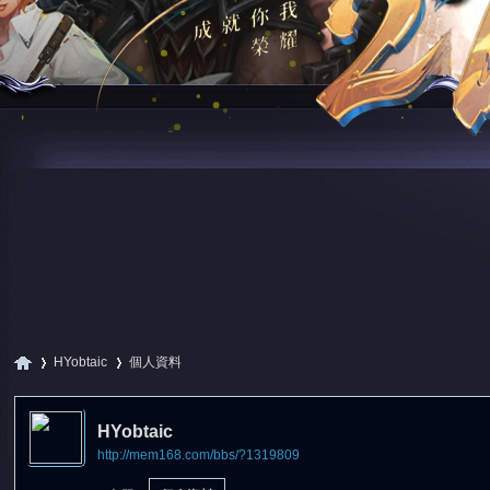
HYobtaic
個人資料
HYobtaic
http://mem168.com/bbs/?1319809
尋
›
›