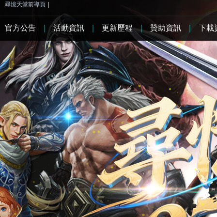
尋憶天堂前導頁
|